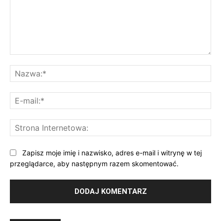
Komentarz:
Na
E-
mai
St
Int
Zapisz moje imię i nazwisko, adres e-mail i witrynę w tej
przeglądarce, aby następnym razem skomentować.