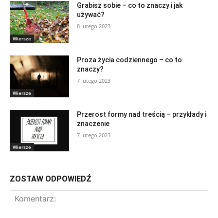
Grabisz sobie – co to znaczy i jak
używać?
8 lutego 2023
Wiersze
Proza życia codziennego – co to
znaczy?
7 lutego 2023
Wiersze
Przerost formy nad treścią – przykłady i
znaczenie
7 lutego 2023
Wiersze
ZOSTAW ODPOWIEDŹ