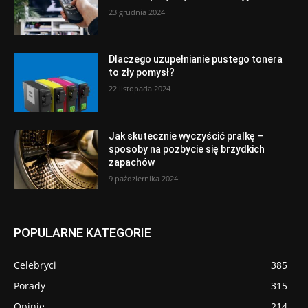
23 grudnia 2024
Dlaczego uzupełnianie pustego tonera
to zły pomysł?
22 listopada 2024
Jak skutecznie wyczyścić pralkę –
sposoby na pozbycie się brzydkich
zapachów
9 października 2024
POPULARNE KATEGORIE
Celebryci
385
Porady
315
Opinie
214