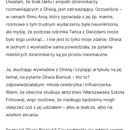
Uważam, że brak taktu i empatii dziennikarzy
rozmawiających z Oliwią, jest zatrważający. Oczywiście –
w ramach filmu Ania, który opowiada o jej śp. mamie,
rozmowa o tym trudnym wydarzeniu była nieunikniona,
ale myślę, że podczas odcinka Tańca z Gwizdami może
było tego uniknąć… I nie jest to tylko moje zdanie: Oliwia
w jednym z wywiadów sama powiedziała, że pytania
niektórych dziennikarzy są po prostu niesmaczne.
Ja, słuchając wywiadów z Oliwią i czytając artykuły na jej
temat, na pytanie Oliwia Bieniuk – kto to?
odpowiedziałabym: młoda celebrytka i influencerka.
Wiem, że obecnie studiuje aktorstwo (Warszawska Szkoła
Filmowa), więc możliwe, że niedługo będziemy mogli
obejrzeć coś z jej udziałem – albo w teatrze, albo na
wielkim ekranie.
Ile ma lat Oliwia Bieniuk? Czy podzieliła się gdzieś swoim