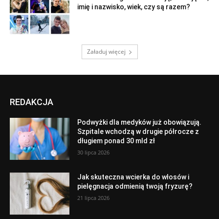
imię i nazwisko, wiek, czy są razem?
Załaduj więcej
REDAKCJA
Podwyżki dla medyków już obowiązują.
Szpitale wchodzą w drugie półrocze z
długiem ponad 30 mld zł
30 lipca 2026
Jak skuteczna wcierka do włosów i
pielęgnacja odmienią twoją fryzurę?
21 lipca 2026