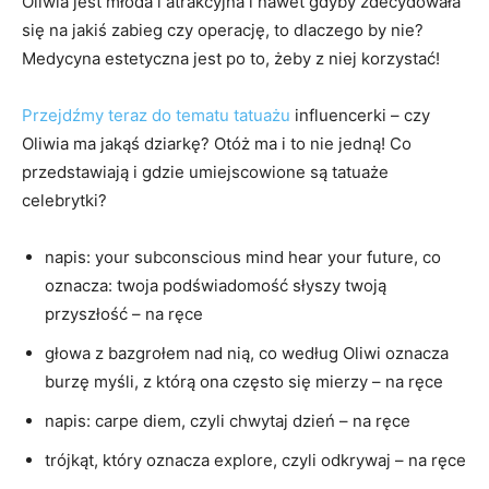
Oliwia jest młoda i atrakcyjna i nawet gdyby zdecydowała
się na jakiś zabieg czy operację, to dlaczego by nie?
Medycyna estetyczna jest po to, żeby z niej korzystać!
Przejdźmy teraz do tematu tatuażu
influencerki – czy
Oliwia ma jakąś dziarkę? Otóż ma i to nie jedną! Co
przedstawiają i gdzie umiejscowione są tatuaże
celebrytki?
napis: your subconscious mind hear your future, co
oznacza: twoja podświadomość słyszy twoją
przyszłość – na ręce
głowa z bazgrołem nad nią, co według Oliwi oznacza
burzę myśli, z którą ona często się mierzy – na ręce
napis: carpe diem, czyli chwytaj dzień – na ręce
trójkąt, który oznacza explore, czyli odkrywaj – na ręce