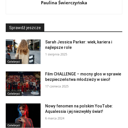
Paulina Świerczyńska
Sprawdź jeszcze
Sarah Jessica Parker: wiek, kariera i
najlepsze role
1 sierpnia 2025
Celebryci
Film CHALLENGE – mocny głos w sprawie
bezpieczeństwa młodzieży w sieci!
17 czerwca 2025
Celebryci
Nowy fenomen na polskim YouTube:
Aqualessia i jej niezwykły świat!
6 marca 2024
Celebryci