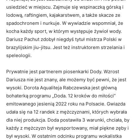
usiedzieć w miejscu. Zajmuje się wspinaczką górską i
lodową, raftingiem, kajakarstwem, a także skacze ze
spadochronem i nurkuje. W wywiadzie wspomniał, że
kocha każdy sport, w którym występuje żywioł wody.
Dariusz Pachut zdobył niegdyś tytuł mistrza Polski w
brazylijskim jiu-jitsu. Jest też instruktorem strzelania i
speleologii.
Prywatnie jest partnerem piosenkarki Dody. Wzrost
Dariusza nie jest znany, ale możemy być pewni, że jest
wysoki. Dorota Aqualiteja Rabczewska jest główną
bohaterką programu „Doda. 12 kroków do miłości”
emitowanego jesienią 2022 roku na Polsacie. Gwiazda
udała się na 12 randek z mężczyznami, których wybrała
dla niej produkcja. Doda postawiła 3 warunki, chciała, by
każdy z mężczyzn był wysportowany, miał piękne zęby i
był wysoki. W ostatnim odcinku programu wokalistka