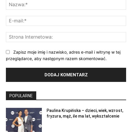
Na
E-
mai
St
Int
Zapisz moje imię i nazwisko, adres e-mail i witrynę w tej
przeglądarce, aby następnym razem skomentować.
POPULARNE
Paulina Krupińska – dzieci, wiek, wzrost,
fryzura, mąż, ile ma lat, wykształcenie