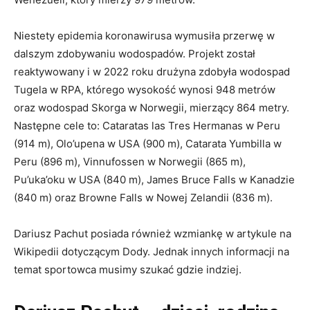
Niestety epidemia koronawirusa wymusiła przerwę w
dalszym zdobywaniu wodospadów. Projekt został
reaktywowany i w 2022 roku drużyna zdobyła wodospad
Tugela w RPA, którego wysokość wynosi 948 metrów
oraz wodospad Skorga w Norwegii, mierzący 864 metry.
Następne cele to: Cataratas las Tres Hermanas w Peru
(914 m), Olo’upena w USA (900 m), Catarata Yumbilla w
Peru (896 m), Vinnufossen w Norwegii (865 m),
Pu’uka’oku w USA (840 m), James Bruce Falls w Kanadzie
(840 m) oraz Browne Falls w Nowej Zelandii (836 m).
Dariusz Pachut posiada również wzmiankę w artykule na
Wikipedii dotyczącym Dody. Jednak innych informacji na
temat sportowca musimy szukać gdzie indziej.