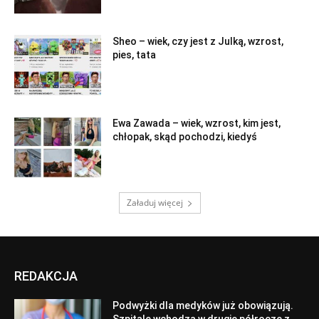
Sheo – wiek, czy jest z Julką, wzrost,
pies, tata
Ewa Zawada – wiek, wzrost, kim jest,
chłopak, skąd pochodzi, kiedyś
Załaduj więcej
REDAKCJA
Podwyżki dla medyków już obowiązują.
Szpitale wchodzą w drugie półrocze z