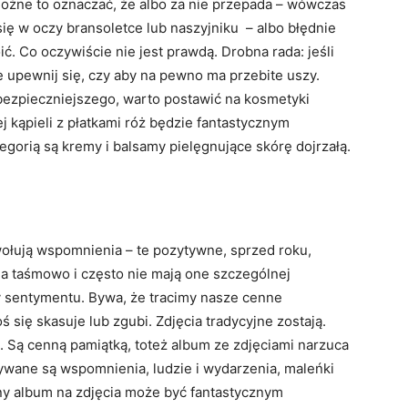
, możne to oznaczać, że albo za nie przepada – wówczas
się w oczy bransoletce lub naszyjniku – albo błędnie
oić. Co oczywiście nie jest prawdą. Drobna rada: jeśli
e upewnij się, czy aby na pewno ma przebite uszy.
bezpieczniejszego, warto postawić na kosmetyki
j kąpieli z płatkami róż będzie fantastycznym
egorią są kremy i balsamy pielęgnujące skórę dojrzałą.
wołują wspomnienia – te pozytywne, sprzed roku,
cia taśmowo i często nie mają one szczególnej
zy sentymentu. Bywa, że tracimy nasze cenne
ś się skasuje lub zgubi. Zdjęcia tradycyjne zostają.
. Są cenną pamiątką, toteż album ze zdjęciami narzuca
wane są wspomnienia, ludzie i wydarzenia, maleńki
kny album na zdjęcia może być fantastycznym