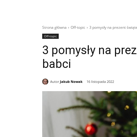
Strona główna
Off-topic
3 pomysły na prezent świąte
Off-topic
3 pomysły na prez
babci
Autor
Jakub Nowak
16 listopada 2022