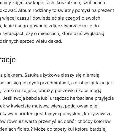
mamy zdjęcia w kopertach, koszulkach, szufladach
dkować. Album rodzinny to świetny pomysł na prezent
ią więcej czasu i dowiedzieć się czegoś o swoich
ądanie i segregowanie zdjęć stwarza okazję do
sytuacjach czy o miejscach, które dziś wyglądają
odzinnych sprzed wielu dekad.
racje
 z pięknem. Sztuka użytkowa cieszy się niemałą
zać się pięknymi przedmiotami, a drobiazgi takie jak
ki, ramki na zdjęcia, obrazy, poszewki i koce mogą
. Jeśli twoja babcia lubi urządzać herbaciane przyjęcia
ek w kwieciste motywy, wiesz, podarowanie jej
ciekawym printem jest fajnym pomysłem, który zawsze
liów również warto przemyśleć dobór choćby kolorów.
eniach fioletu? Może do tapety kul koloru bardziej