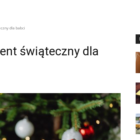
czny dla babci
ent świąteczny dla