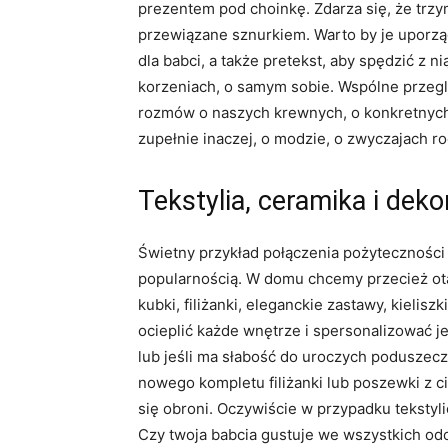
prezentem pod choinkę. Zdarza się, że trzy
przewiązane sznurkiem. Warto by je uporzą
dla babci, a także pretekst, aby spędzić z n
korzeniach, o samym sobie. Wspólne przegl
rozmów o naszych krewnych, o konkretnych 
zupełnie inaczej, o modzie, o zwyczajach r
Tekstylia, ceramika i deko
Świetny przykład połączenia pożyteczności
popularnością. W domu chcemy przecież otac
kubki, filiżanki, eleganckie zastawy, kielisz
ocieplić każde wnętrze i spersonalizować je
lub jeśli ma słabość do uroczych poduszecz
nowego kompletu filiżanki lub poszewki z 
się obroni. Oczywiście w przypadku teksty
Czy twoja babcia gustuje we wszystkich odci