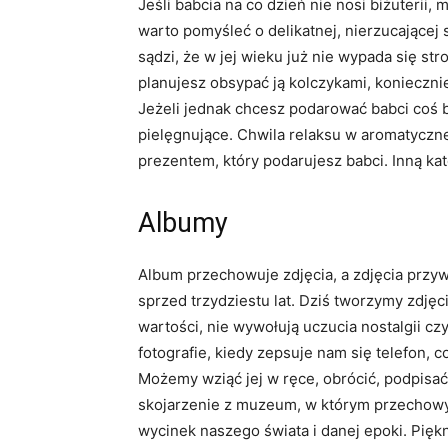
Jeśli babcia na co dzień nie nosi biżuterii
warto pomyśleć o delikatnej, nierzucającej 
sądzi, że w jej wieku już nie wypada się str
planujesz obsypać ją kolczykami, konieczni
Jeżeli jednak chcesz podarować babci coś 
pielęgnujące. Chwila relaksu w aromatyczne
prezentem, który podarujesz babci. Inną kat
Albumy
Album przechowuje zdjęcia, a zdjęcia przy
sprzed trzydziestu lat. Dziś tworzymy zdję
wartości, nie wywołują uczucia nostalgii c
fotografie, kiedy zepsuje nam się telefon, co
Możemy wziąć jej w ręce, obrócić, podpisać
skojarzenie z muzeum, w którym przechowy
wycinek naszego świata i danej epoki. Pię