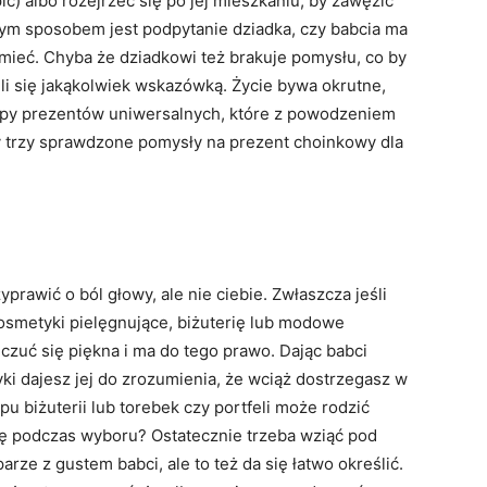
pić) albo rozejrzeć się po jej mieszkaniu, by zawęzić
ym sposobem jest podpytanie dziadka, czy babcia ma
mieć. Chyba że dziadkowi też brakuje pomysłu, co by
eli się jakąkolwiek wskazówką. Życie bywa okrutne,
 typy prezentów uniwersalnych, które z powodzeniem
trzy sprawdzone pomysły na prezent choinkowy dla
prawić o ból głowy, ale nie ciebie. Zwłaszcza jeśli
smetyki pielęgnujące, biżuterię lub modowe
czuć się piękna i ma do tego prawo. Dając babci
yki dajesz jej do zrozumienia, że wciąż dostrzegasz w
pu biżuterii lub torebek czy portfeli może rodzić
się podczas wyboru? Ostatecznie trzeba wziąć pod
rze z gustem babci, ale to też da się łatwo określić.