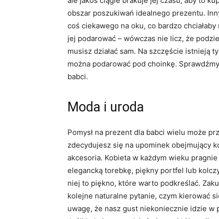
ale jakoś ciągle brakuje jej czasu, aby to ku
obszar poszukiwań idealnego prezentu. Inn
coś ciekawego na oku, co bardzo chciałaby 
jej podarować – wówczas nie licz, że podzi
musisz działać sam. Na szczęście istnieją
można podarować pod choinkę. Sprawdźmy 
babci.
Moda i uroda
Pomysł na prezent dla babci wielu może przy
zdecydujesz się na upominek obejmujący ko
akcesoria. Kobieta w każdym wieku pragnie 
elegancką torebkę, piękny portfel lub kolcz
niej to piękno, które warto podkreślać. Zaku
kolejne naturalne pytanie, czym kierować 
uwagę, że nasz gust niekoniecznie idzie w pa