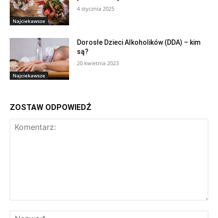
4 stycznia 2025
Najciekawsze
Dorosłe Dzieci Alkoholików (DDA) – kim
są?
20 kwietnia 2023
Najciekawsze
ZOSTAW ODPOWIEDŹ
Komentarz:
Na