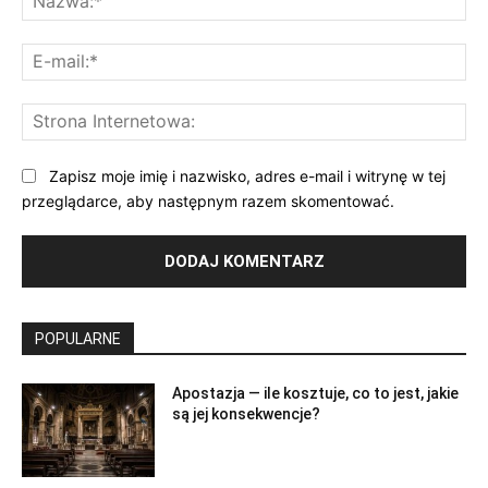
E-
mai
St
Int
Zapisz moje imię i nazwisko, adres e-mail i witrynę w tej
przeglądarce, aby następnym razem skomentować.
POPULARNE
Apostazja — ile kosztuje, co to jest, jakie
są jej konsekwencje?