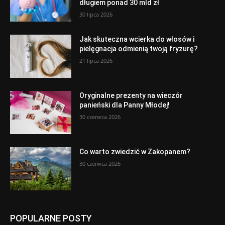
długiem ponad 30 mld zł
30 lipca 2026
Jak skuteczna wcierka do włosów i
pielęgnacja odmienią twoją fryzurę?
21 lipca 2026
Oryginalne prezenty na wieczór
panieński dla Panny Młodej!
30 czerwca 2026
Co warto zwiedzić w Zakopanem?
30 czerwca 2026
POPULARNE POSTY