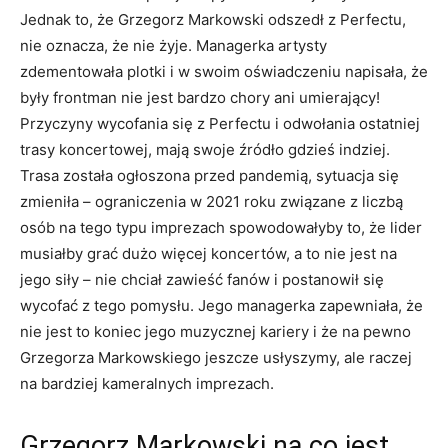
Jednak to, że Grzegorz Markowski odszedł z Perfectu,
nie oznacza, że nie żyje. Managerka artysty
zdementowała plotki i w swoim oświadczeniu napisała, że
były frontman nie jest bardzo chory ani umierający!
Przyczyny wycofania się z Perfectu i odwołania ostatniej
trasy koncertowej, mają swoje źródło gdzieś indziej.
Trasa została ogłoszona przed pandemią, sytuacja się
zmieniła – ograniczenia w 2021 roku związane z liczbą
osób na tego typu imprezach spowodowałyby to, że lider
musiałby grać dużo więcej koncertów, a to nie jest na
jego siły – nie chciał zawieść fanów i postanowił się
wycofać z tego pomysłu. Jego managerka zapewniała, że
nie jest to koniec jego muzycznej kariery i że na pewno
Grzegorza Markowskiego jeszcze usłyszymy, ale raczej
na bardziej kameralnych imprezach.
Grzegorz Markowski na co jest