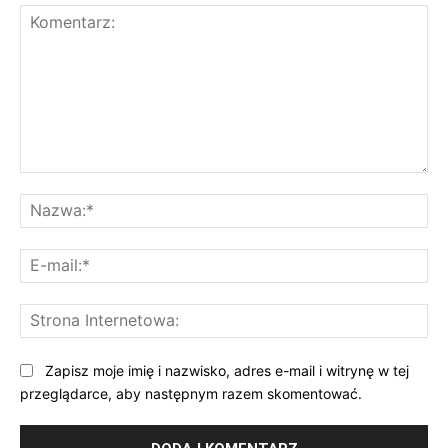
Komentarz:
Na
E-
mai
St
Int
Zapisz moje imię i nazwisko, adres e-mail i witrynę w tej
przeglądarce, aby następnym razem skomentować.