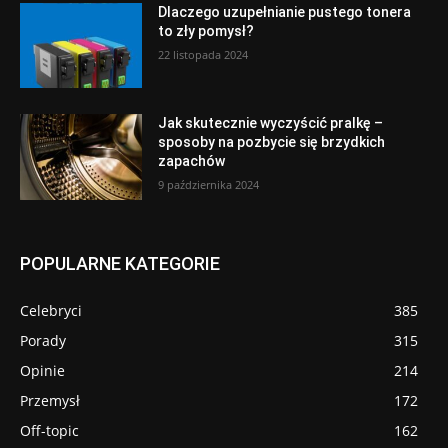
Dlaczego uzupełnianie pustego tonera
to zły pomysł?
22 listopada 2024
Jak skutecznie wyczyścić pralkę –
sposoby na pozbycie się brzydkich
zapachów
9 października 2024
POPULARNE KATEGORIE
Celebryci
385
Porady
315
Opinie
214
Przemysł
172
Off-topic
162