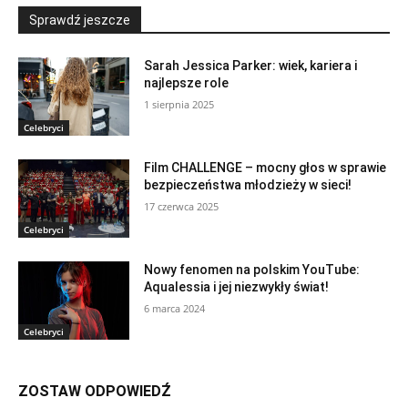
Sprawdź jeszcze
Sarah Jessica Parker: wiek, kariera i
najlepsze role
1 sierpnia 2025
Celebryci
Film CHALLENGE – mocny głos w sprawie
bezpieczeństwa młodzieży w sieci!
17 czerwca 2025
Celebryci
Nowy fenomen na polskim YouTube:
Aqualessia i jej niezwykły świat!
6 marca 2024
Celebryci
ZOSTAW ODPOWIEDŹ