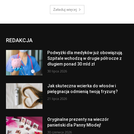
Załaduj więcej
REDAKCJA
Podwyżki dla medyków już obowiązują.
Szpitale wchodzą w drugie półrocze z
długiem ponad 30 mld zł
30 lipca 2026
Jak skuteczna wcierka do włosów i
pielęgnacja odmienią twoją fryzurę?
21 lipca 2026
Oryginalne prezenty na wieczór
panieński dla Panny Młodej!
30 czerwca 2026