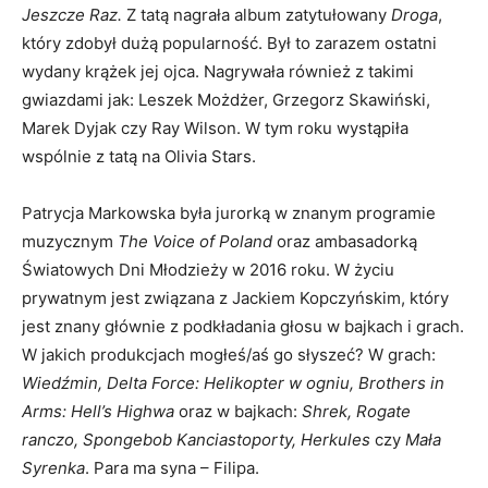
Jeszcze Raz.
Z tatą nagrała album zatytułowany
Droga
,
który zdobył dużą popularność. Był to zarazem ostatni
wydany krążek jej ojca. Nagrywała również z takimi
gwiazdami jak: Leszek Możdżer, Grzegorz Skawiński,
Marek Dyjak czy Ray Wilson. W tym roku wystąpiła
wspólnie z tatą na Olivia Stars.
Patrycja Markowska była jurorką w znanym programie
muzycznym
The Voice of Poland
oraz ambasadorką
Światowych Dni Młodzieży w 2016 roku. W życiu
prywatnym jest związana z Jackiem Kopczyńskim, który
jest znany głównie z podkładania głosu w bajkach i grach.
W jakich produkcjach mogłeś/aś go słyszeć? W grach:
Wiedźmin,
Delta Force: Helikopter w ogniu,
Brothers in
Arms: Hell’s Highwa
oraz w bajkach:
Shrek, Rogate
ranczo, Spongebob Kanciastoporty, Herkules
czy
Mała
Syrenka
. Para ma syna – Filipa.