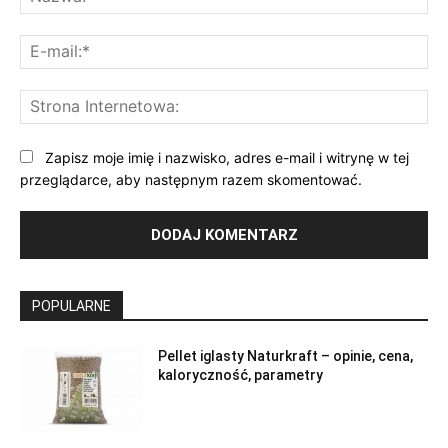
E-
mai
St
Int
Zapisz moje imię i nazwisko, adres e-mail i witrynę w tej
przeglądarce, aby następnym razem skomentować.
POPULARNE
Pellet iglasty Naturkraft – opinie, cena,
kaloryczność, parametry