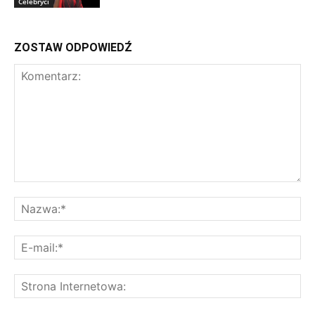
Celebryci
ZOSTAW ODPOWIEDŹ
Komentarz:
Na
E-
mai
St
Int