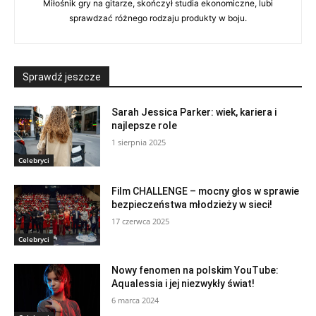
Miłośnik gry na gitarze, skończył studia ekonomiczne, lubi
sprawdzać różnego rodzaju produkty w boju.
Sprawdź jeszcze
Sarah Jessica Parker: wiek, kariera i
najlepsze role
1 sierpnia 2025
Celebryci
Film CHALLENGE – mocny głos w sprawie
bezpieczeństwa młodzieży w sieci!
17 czerwca 2025
Celebryci
Nowy fenomen na polskim YouTube:
Aqualessia i jej niezwykły świat!
6 marca 2024