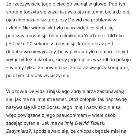
że rzeczywiście jego ojciec go walnął w głowę. Pod tym
shotem toczyła się zażarta dyskusja na temat bicia dzieci,
ojca chłopaka oraz tego, czy Dejvid ma problemy w
szkole. Nie wiemy jak było naprawdę i co stało się
podczas transmisji, bo na filmiku na YouTube i TikToku
jest tylko 20 sekund z transmisji, której obraz jest
dodatkowo niewyraźny, bo w pokoju było ciemno. Dejvid
wyłączył też mikrofon, kiedy jego ojciec wszedł do pokoju
– wiemy tylko, że powiedział, że zaraz wyłączy komputer,
po czym chłopak wyciszył się.
Widzowie Dejvida Tibijskiego Zadymiarza zastanawiają
się, jak ma na imię streamer. Otóż chłopak tak naprawdę
nazywa się Miłosz Boras. Jego imię i nazwisko nie są
więc powiązane z jego pseudonimem – wiele osób
zadając pytanie:
Jak ma na imię Dejvid Tibijski
Zadymiarz?
, spodziewało się, że chłopak będzie miał na