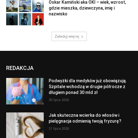
Oskar Kamiński aka OKI – wiek, wzrost,
gdzie mieszka, dziewczyna, imię i
nazwisko
Załaduj więcej
REDAKCJA
Podwyżki dla medyków już obowiązują.
Szpitale wchodzą w drugie półrocze z
długiem ponad 30 mld zł
30 lipca 2026
Jak skuteczna wcierka do włosów i
pielęgnacja odmienią twoją fryzurę?
21 lipca 2026