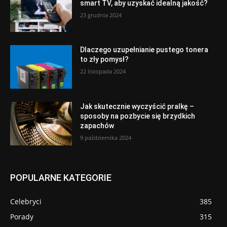
smart TV, aby uzyskać idealną jakość?
23 grudnia 2024
Dlaczego uzupełnianie pustego tonera
to zły pomysł?
22 listopada 2024
Jak skutecznie wyczyścić pralkę –
sposoby na pozbycie się brzydkich
zapachów
9 października 2024
POPULARNE KATEGORIE
Celebryci
385
Porady
315