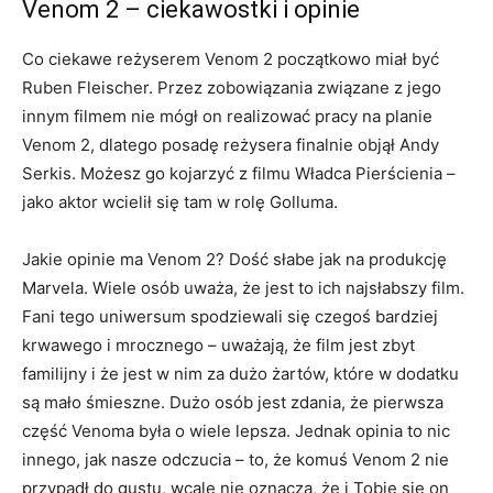
Venom 2 – ciekawostki i opinie
Co ciekawe reżyserem Venom 2 początkowo miał być
Ruben Fleischer. Przez zobowiązania związane z jego
innym filmem nie mógł on realizować pracy na planie
Venom 2, dlatego posadę reżysera finalnie objął Andy
Serkis. Możesz go kojarzyć z filmu Władca Pierścienia –
jako aktor wcielił się tam w rolę Golluma.
Jakie opinie ma Venom 2? Dość słabe jak na produkcję
Marvela. Wiele osób uważa, że jest to ich najsłabszy film.
Fani tego uniwersum spodziewali się czegoś bardziej
krwawego i mrocznego – uważają, że film jest zbyt
familijny i że jest w nim za dużo żartów, które w dodatku
są mało śmieszne. Dużo osób jest zdania, że pierwsza
część Venoma była o wiele lepsza. Jednak opinia to nic
innego, jak nasze odczucia – to, że komuś Venom 2 nie
przypadł do gustu, wcale nie oznacza, że i Tobie się on