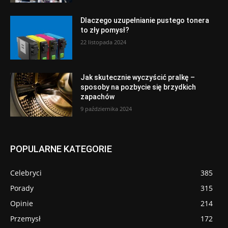
Dlaczego uzupełnianie pustego tonera
to zły pomysł?
22 listopada 2024
Jak skutecznie wyczyścić pralkę –
sposoby na pozbycie się brzydkich
zapachów
9 października 2024
POPULARNE KATEGORIE
Celebryci
385
Porady
315
Opinie
214
Przemysł
172