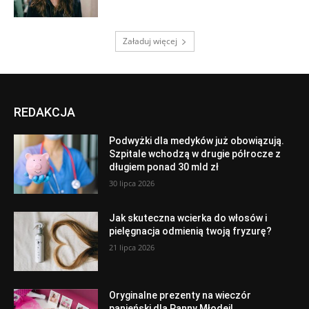
Załaduj więcej
REDAKCJA
Podwyżki dla medyków już obowiązują.
Szpitale wchodzą w drugie półrocze z
długiem ponad 30 mld zł
30 lipca 2026
Jak skuteczna wcierka do włosów i
pielęgnacja odmienią twoją fryzurę?
21 lipca 2026
Oryginalne prezenty na wieczór
panieński dla Panny Młodej!