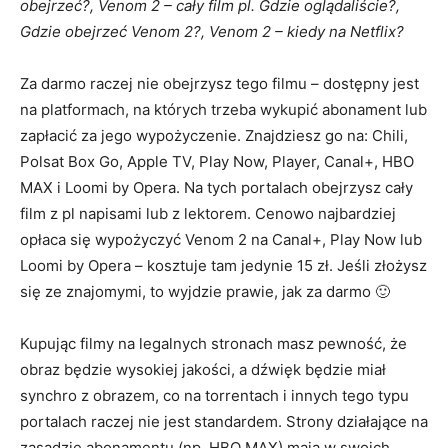
obejrzeć?, Venom 2 – cały film pl. Gdzie oglądaliście?,
Gdzie obejrzeć Venom 2?, Venom 2 – kiedy na Netflix?
Za darmo raczej nie obejrzysz tego filmu – dostępny jest
na platformach, na których trzeba wykupić abonament lub
zapłacić za jego wypożyczenie. Znajdziesz go na: Chili,
Polsat Box Go, Apple TV, Play Now, Player, Canal+, HBO
MAX i Loomi by Opera. Na tych portalach obejrzysz cały
film z pl napisami lub z lektorem. Cenowo najbardziej
opłaca się wypożyczyć Venom 2 na Canal+, Play Now lub
Loomi by Opera – kosztuje tam jedynie 15 zł. Jeśli złożysz
się ze znajomymi, to wyjdzie prawie, jak za darmo 🙂
Kupując filmy na legalnych stronach masz pewność, że
obraz będzie wysokiej jakości, a dźwięk będzie miał
synchro z obrazem, co na torrentach i innych tego typu
portalach raczej nie jest standardem. Strony działające na
zasadzie abonamentu (np. HBO MAX) mają w swoich