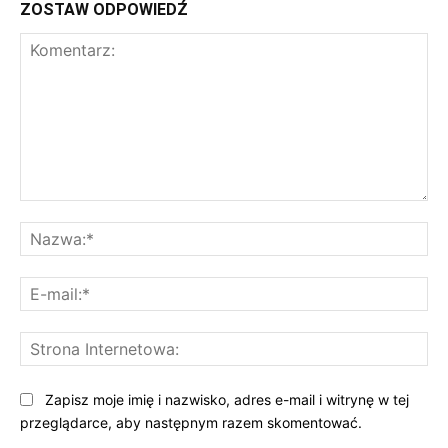
ZOSTAW ODPOWIEDŹ
Komentarz:
Na
E-
mai
St
Int
Zapisz moje imię i nazwisko, adres e-mail i witrynę w tej
przeglądarce, aby następnym razem skomentować.