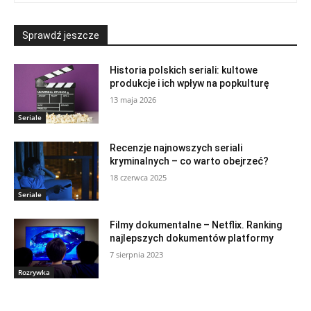
Sprawdź jeszcze
Historia polskich seriali: kultowe
produkcje i ich wpływ na popkulturę
13 maja 2026
Seriale
Recenzje najnowszych seriali
kryminalnych – co warto obejrzeć?
18 czerwca 2025
Seriale
Filmy dokumentalne – Netflix. Ranking
najlepszych dokumentów platformy
7 sierpnia 2023
Rozrywka