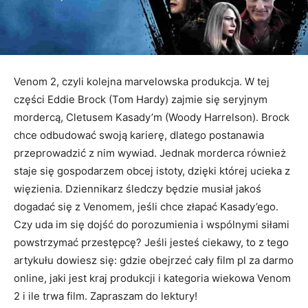
Venom 2, czyli kolejna marvelowska produkcja. W tej
części Eddie Brock (Tom Hardy) zajmie się seryjnym
mordercą, Cletusem Kasady’m (Woody Harrelson). Brock
chce odbudować swoją karierę, dlatego postanawia
przeprowadzić z nim wywiad. Jednak morderca również
staje się gospodarzem obcej istoty, dzięki której ucieka z
więzienia. Dziennikarz śledczy będzie musiał jakoś
dogadać się z Venomem, jeśli chce złapać Kasady’ego.
Czy uda im się dojść do porozumienia i wspólnymi siłami
powstrzymać przestępcę? Jeśli jesteś ciekawy, to z tego
artykułu dowiesz się: gdzie obejrzeć cały film pl za darmo
online, jaki jest kraj produkcji i kategoria wiekowa Venom
2 i ile trwa film. Zapraszam do lektury!