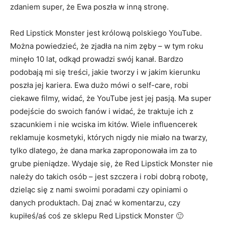
zdaniem super, że Ewa poszła w inną stronę.
Red Lipstick Monster jest królową polskiego YouTube.
Można powiedzieć, że zjadła na nim zęby – w tym roku
minęło 10 lat, odkąd prowadzi swój kanał. Bardzo
podobają mi się treści, jakie tworzy i w jakim kierunku
poszła jej kariera. Ewa dużo mówi o self-care, robi
ciekawe filmy, widać, że YouTube jest jej pasją. Ma super
podejście do swoich fanów i widać, że traktuje ich z
szacunkiem i nie wciska im kitów. Wiele influencerek
reklamuje kosmetyki, których nigdy nie miało na twarzy,
tylko dlatego, że dana marka zaproponowała im za to
grube pieniądze. Wydaje się, że Red Lipstick Monster nie
należy do takich osób – jest szczera i robi dobrą robotę,
dzieląc się z nami swoimi poradami czy opiniami o
danych produktach. Daj znać w komentarzu, czy
kupiłeś/aś coś ze sklepu Red Lipstick Monster 🙂