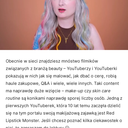
Obecnie w sieci znajdziesz mnóstwo filmików
związanych z branżą beauty – YouTuberzy i YouTuberki
pokazują w nich jak się malować, jak dbać o cerę, robią
haule zakupowe, Q&A i wiele, wiele innych. Taki content
ma naprawdę duże wzięcie –
make-up
czy
skin care
routine
są konikami naprawdę sporej liczby osób. Jedną z
pierwszych YouTuberek, która 10 lat temu zaczęła dzielić
się na tym portalu swoją makijażową zajawką jest Red
Lipstick Monster. Jeśli chcesz poznać kilka ciekawostek o
niej, to zapraszam do lektury 🙂