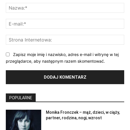
Na
E-
mai
St
Int
Zapisz moje imię i nazwisko, adres e-mail i witrynę w tej
przeglądarce, aby następnym razem skomentować.
POPULARNE
Monika Fronczek – mąż, dzieci, w ciąży,
partner, rodzina, nogi, wzrost