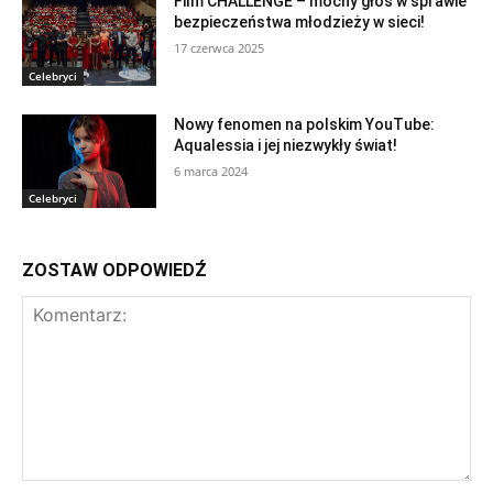
Film CHALLENGE – mocny głos w sprawie
bezpieczeństwa młodzieży w sieci!
17 czerwca 2025
Celebryci
Nowy fenomen na polskim YouTube:
Aqualessia i jej niezwykły świat!
6 marca 2024
Celebryci
ZOSTAW ODPOWIEDŹ
Komentarz: