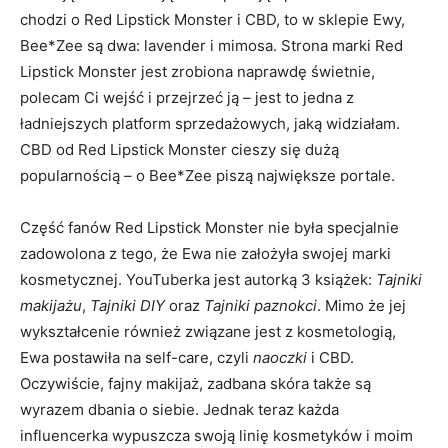
chodzi o Red Lipstick Monster i CBD, to w sklepie Ewy,
Bee*Zee są dwa: lavender i mimosa. Strona marki Red
Lipstick Monster jest zrobiona naprawdę świetnie,
polecam Ci wejść i przejrzeć ją – jest to jedna z
ładniejszych platform sprzedażowych, jaką widziałam.
CBD od Red Lipstick Monster cieszy się dużą
popularnością – o Bee*Zee piszą największe portale.
Część fanów Red Lipstick Monster nie była specjalnie
zadowolona z tego, że Ewa nie założyła swojej marki
kosmetycznej. YouTuberka jest autorką 3 książek:
Tajniki
makijażu
,
Tajniki DIY
oraz
Tajniki paznokci
. Mimo że jej
wykształcenie również związane jest z kosmetologią,
Ewa postawiła na self-care, czyli
naoczki
i CBD.
Oczywiście, fajny makijaż, zadbana skóra także są
wyrazem dbania o siebie. Jednak teraz każda
influencerka wypuszcza swoją linię kosmetyków i moim