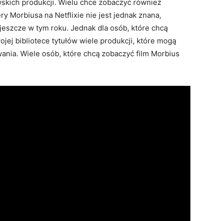
skich produkcji. Wielu chce zobaczyć również
ry Morbiusa na Netflixie nie jest jednak znana,
 jeszcze w tym roku. Jednak dla osób, które chcą
ojej bibliotece tytułów wiele produkcji, które mogą
ania. Wiele osób, które chcą zobaczyć film Morbius