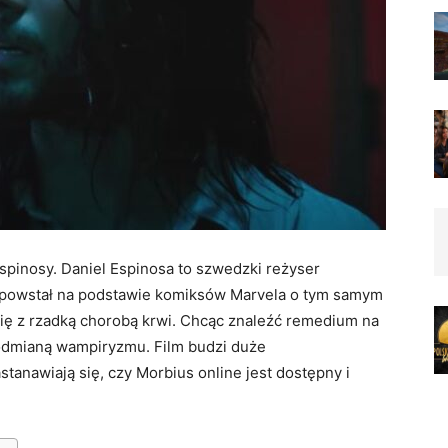
Espinosy. Daniel Espinosa to szwedzki reżyser
óry powstał na podstawie komiksów Marvela o tym samym
się z rzadką chorobą krwi. Chcąc znaleźć remedium na
odmianą wampiryzmu. Film budzi duże
tanawiają się, czy Morbius online jest dostępny i