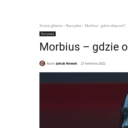
Strona główna
Rozrywka
Morbius - gdzie obejrzeć?
Rozrywka
Morbius – gdzie o
Autor
Jakub Nowak
27 kwietnia 2022