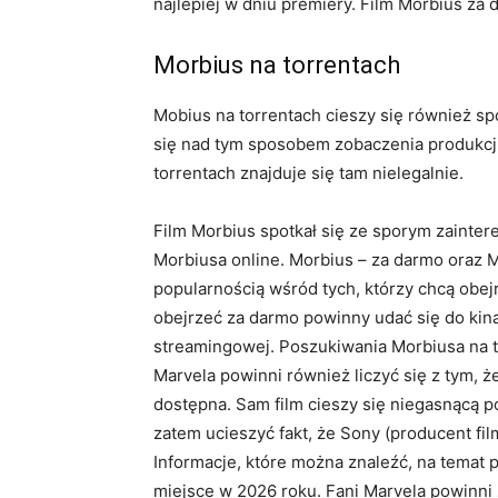
najlepiej w dniu premiery. Film Morbius za
Morbius na torrentach
Mobius na torrentach cieszy się również sp
się nad tym sposobem zobaczenia produkcji
torrentach znajduje się tam nielegalnie.
Film Morbius spotkał się ze sporym zainte
Morbiusa online. Morbius – za darmo oraz Mo
popularnością wśród tych, którzy chcą obejr
obejrzeć za darmo powinny udać się do kina
streamingowej. Poszukiwania Morbiusa na to
Marvela powinni również liczyć się z tym, ż
dostępna. Sam film cieszy się niegasnącą p
zatem ucieszyć fakt, że Sony (producent fil
Informacje, które można znaleźć, na temat 
miejsce w 2026 roku. Fani Marvela powinni 