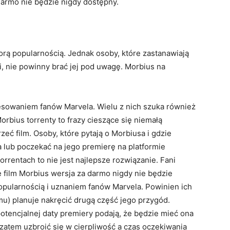
 darmo nie będzie nigdy dostępny.
orą popularnością. Jednak osoby, które zastanawiają
, nie powinny brać jej pod uwagę. Morbius na
resowaniem fanów Marvela. Wielu z nich szuka również
rbius torrenty to frazy cieszące się niemałą
zeć film. Osoby, które pytają o Morbiusa i gdzie
 lub poczekać na jego premierę na platformie
rrentach to nie jest najlepsze rozwiązanie. Fani
e film Morbius wersja za darmo nigdy nie będzie
opularnością i uznaniem fanów Marvela. Powinien ich
mu) planuje nakręcić drugą część jego przygód.
potencjalnej daty premiery podają, że będzie mieć ona
zatem uzbroić się w cierpliwość a czas oczekiwania