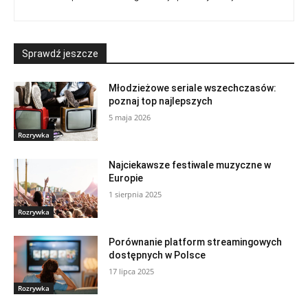
Sprawdź jeszcze
Młodzieżowe seriale wszechczasów:
poznaj top najlepszych
5 maja 2026
Rozrywka
Najciekawsze festiwale muzyczne w
Europie
1 sierpnia 2025
Rozrywka
Porównanie platform streamingowych
dostępnych w Polsce
17 lipca 2025
Rozrywka