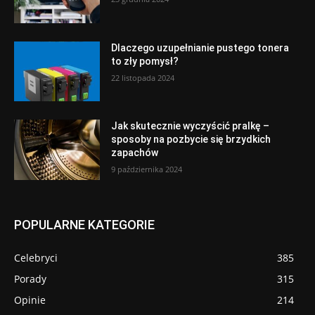
Dlaczego uzupełnianie pustego tonera
to zły pomysł?
22 listopada 2024
Jak skutecznie wyczyścić pralkę –
sposoby na pozbycie się brzydkich
zapachów
9 października 2024
POPULARNE KATEGORIE
Celebryci
385
Porady
315
Opinie
214