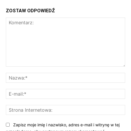
ZOSTAW ODPOWIEDŹ
Komentarz:
Na
E-
mai
St
Int
Zapisz moje imię i nazwisko, adres e-mail i witrynę w tej