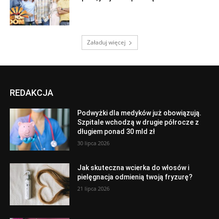
Załaduj więcej
REDAKCJA
Podwyżki dla medyków już obowiązują.
Szpitale wchodzą w drugie półrocze z
długiem ponad 30 mld zł
30 lipca 2026
Jak skuteczna wcierka do włosów i
pielęgnacja odmienią twoją fryzurę?
21 lipca 2026