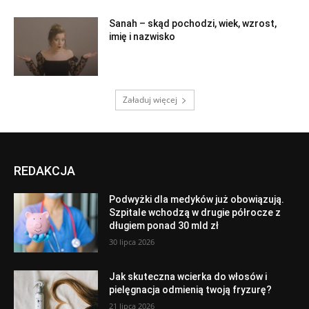
Sanah – skąd pochodzi, wiek, wzrost,
imię i nazwisko
Załaduj więcej
REDAKCJA
Podwyżki dla medyków już obowiązują.
Szpitale wchodzą w drugie półrocze z
długiem ponad 30 mld zł
30 lipca 2026
Jak skuteczna wcierka do włosów i
pielęgnacja odmienią twoją fryzurę?
21 lipca 2026