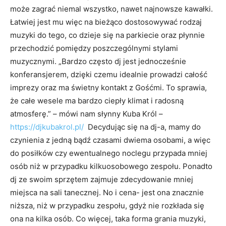
może zagrać niemal wszystko, nawet najnowsze kawałki.
Łatwiej jest mu więc na bieżąco dostosowywać rodzaj
muzyki do tego, co dzieje się na parkiecie oraz płynnie
przechodzić pomiędzy poszczególnymi stylami
muzycznymi. „Bardzo często dj jest jednocześnie
konferansjerem, dzięki czemu idealnie prowadzi całość
imprezy oraz ma świetny kontakt z Gośćmi. To sprawia,
że całe wesele ma bardzo ciepły klimat i radosną
atmosferę.” – mówi nam słynny Kuba Król –
https://djkubakrol.pl/
Decydując się na dj-a, mamy do
czynienia z jedną bądź czasami dwiema osobami, a więc
do posiłków czy ewentualnego noclegu przypada mniej
osób niż w przypadku kilkuosobowego zespołu. Ponadto
dj ze swoim sprzętem zajmuje zdecydowanie mniej
miejsca na sali tanecznej. No i cena- jest ona znacznie
niższa, niż w przypadku zespołu, gdyż nie rozkłada się
ona na kilka osób. Co więcej, taka forma grania muzyki,