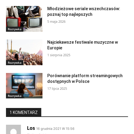
Młodzieżowe seriale wszechczasów:
poznaj top najlepszych
5 maja 2026
Rozrywka
Najciekawsze festiwale muzyczne w
Europie
1 sierpnia 2025
Rozrywka
Porównanie platform streamingowych
dostępnych w Polsce
17 lipca 2025
Rozrywka
1 KOMENTARZ
Los
16 grudnia 2021 W 15:56