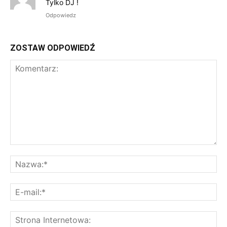
Tylko DJ !
Odpowiedz
ZOSTAW ODPOWIEDŹ
Komentarz:
Na
E-
mai
St
Int