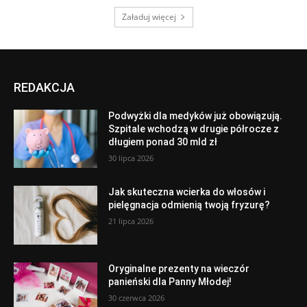
Załaduj więcej
REDAKCJA
Podwyżki dla medyków już obowiązują.
Szpitale wchodzą w drugie półrocze z
długiem ponad 30 mld zł
30 lipca 2026
Jak skuteczna wcierka do włosów i
pielęgnacja odmienią twoją fryzurę?
21 lipca 2026
Oryginalne prezenty na wieczór
panieński dla Panny Młodej!
30 czerwca 2026