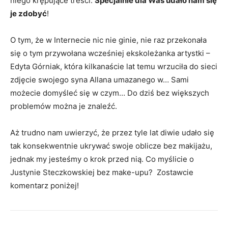
niego krępujące treści.
Specjalnie dla Was udało nam się
je zdobyć
!
O tym, że w Internecie nic nie ginie, nie raz przekonała
się o tym przywołana wcześniej ekskoleżanka artystki –
Edyta Górniak, która kilkanaście lat temu wrzuciła do sieci
zdjęcie swojego syna Allana umazanego w… Sami
możecie domyśleć się w czym… Do dziś bez większych
problemów można je znaleźć.
Aż trudno nam uwierzyć, że przez tyle lat diwie udało się
tak konsekwentnie ukrywać swoje oblicze bez makijażu,
jednak my jesteśmy o krok przed nią. Co myślicie o
Justynie Steczkowskiej bez make-upu? Zostawcie
komentarz poniżej!