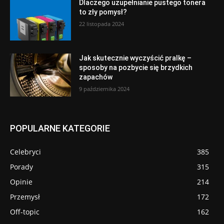
Dlaczego uzupełnianie pustego tonera
to zły pomysł?
22 listopada 2024
Jak skutecznie wyczyścić pralkę –
sposoby na pozbycie się brzydkich
zapachów
9 października 2024
POPULARNE KATEGORIE
Celebryci
385
Porady
315
Opinie
214
Przemysł
172
Off-topic
162