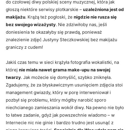
do czołowej diwy polskiej sceny muzycznej, która jak
głoszą niektóre serwisy plotkarskie –
uzależniona jest od
makijażu
. Krążą też pogłoski, że
nigdzie nie rusza się
bez swojego wizażysty
. Nie zdziwiłoby nas, jeśli
doniesienia te okazałyby się prawdą, ponieważ
znalezienie zdjęć Justyny Steczkowskiej bez makijażu
graniczy z cudem!
Jakiś czas temu w sieci krążyła fotografia wokalistki, na
której
nie miała nawet grama make-upu
na swojej
twarzy
. Jak możecie się domyślić, szybko zniknęła.
Zgadujemy, że za błyskawicznym usunięciem zdjęcia stoi
management gwiazdy, który w porę interweniował i
pozbył się problemu, który mógłby narobić sporo
niechcianego zamieszania wokół diwy. Na pewno nie było
to łatwe zadanie, gdyż jak powszechnie wiadomo – w
Internecie nic nie ginie i bardzo trudno jest usunąć z