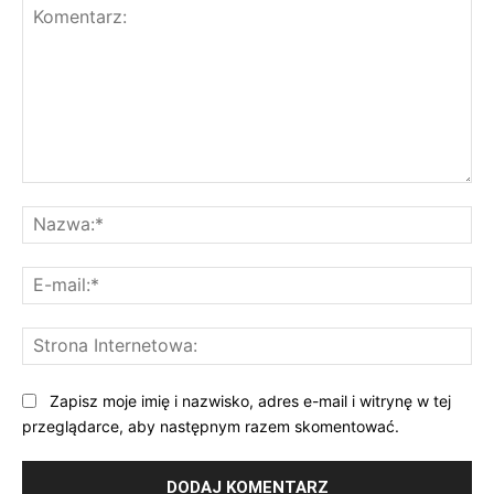
Komentarz:
Na
E-
mai
St
Int
Zapisz moje imię i nazwisko, adres e-mail i witrynę w tej
przeglądarce, aby następnym razem skomentować.