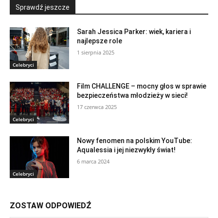
Sprawdź jeszcze
Sarah Jessica Parker: wiek, kariera i
najlepsze role
1 sierpnia 2025
Celebryci
Film CHALLENGE – mocny głos w sprawie
bezpieczeństwa młodzieży w sieci!
17 czerwca 2025
Celebryci
Nowy fenomen na polskim YouTube:
Aqualessia i jej niezwykły świat!
6 marca 2024
Celebryci
ZOSTAW ODPOWIEDŹ