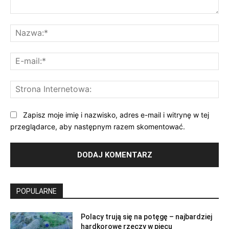
Komentarz:
Na
E-
mai
St
Int
Zapisz moje imię i nazwisko, adres e-mail i witrynę w tej
przeglądarce, aby następnym razem skomentować.
POPULARNE
Polacy trują się na potęgę – najbardziej
hardkorowe rzeczy w piecu