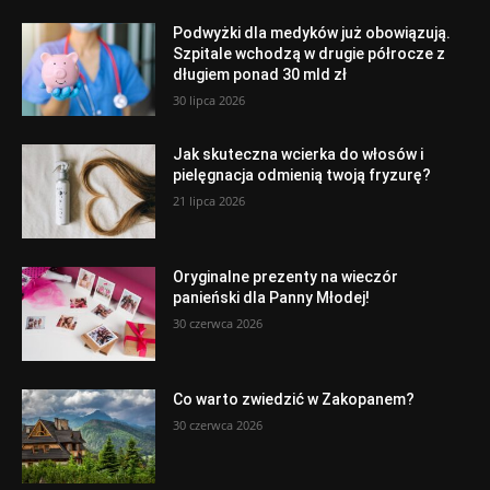
Podwyżki dla medyków już obowiązują.
Szpitale wchodzą w drugie półrocze z
długiem ponad 30 mld zł
30 lipca 2026
Jak skuteczna wcierka do włosów i
pielęgnacja odmienią twoją fryzurę?
21 lipca 2026
Oryginalne prezenty na wieczór
panieński dla Panny Młodej!
30 czerwca 2026
Co warto zwiedzić w Zakopanem?
30 czerwca 2026