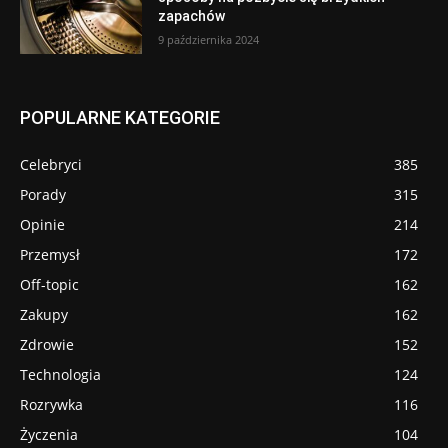
zapachów
9 października 2024
POPULARNE KATEGORIE
Celebryci
385
Porady
315
Opinie
214
Przemysł
172
Off-topic
162
Zakupy
162
Zdrowie
152
Technologia
124
Rozrywka
116
Życzenia
104