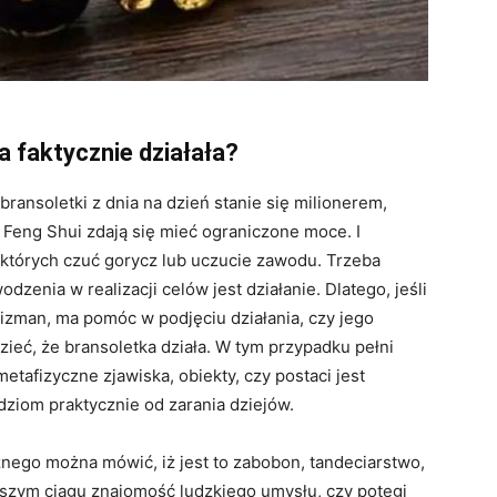
a faktycznie działała?
 bransoletki z dnia na dzień stanie się milionerem,
i Feng Shui zdają się mieć ograniczone moce. I
 których czuć gorycz lub uczucie zawodu. Trzeba
nia w realizacji celów jest działanie. Dlatego, jeśli
izman, ma pomóc w podjęciu działania, czy jego
ieć, że bransoletka działa. W tym przypadku pełni
etafizyczne zjawiska, obiekty, czy postaci jest
dziom praktycznie od zarania dziejów.
nego można mówić, iż jest to zabobon, tandeciarstwo,
lszym ciągu znajomość ludzkiego umysłu, czy potęgi