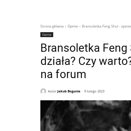
Strona główna
Opinie
Bransoletka Feng Shui - opinie.
Opinie
Bransoletka Feng 
działa? Czy warto
na forum
Autor
Jakub Bogunia
9 lutego 2023