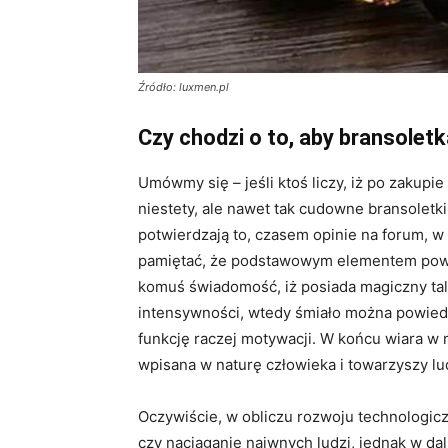
Źródło: luxmen.pl
Czy chodzi o to, aby bransoletk
Umówmy się – jeśli ktoś liczy, iż po zakupie
niestety, ale nawet tak cudowne bransoletk
potwierdzają to, czasem opinie na forum, w
pamiętać, że podstawowym elementem powodze
komuś świadomość, iż posiada magiczny tal
intensywności, wtedy śmiało można powiedz
funkcję raczej motywacji. W końcu wiara w m
wpisana w naturę człowieka i towarzyszy lu
Oczywiście, w obliczu rozwoju technologicz
czy naciąganie naiwnych ludzi, jednak w da