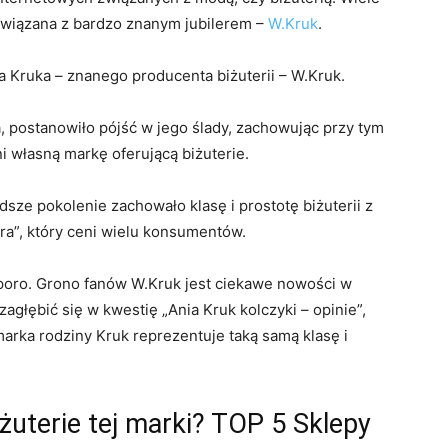
powiązana z bardzo znanym jubilerem –
W.Kruk
.
ha Kruka – znanego producenta biżuterii – W.Kruk.
, postanowiło pójść w jego ślady, zachowując przy tym
ni własną markę oferującą biżuterie.
sze pokolenie zachowało klasę i prostotę biżuterii z
ura”, który ceni wielu konsumentów.
 sporo. Grono fanów W.Kruk jest ciekawe nowości w
głębić się w kwestię „Ania Kruk kolczyki – opinie”,
arka rodziny Kruk reprezentuje taką samą klasę i
iżuterie tej marki? TOP 5 Sklepy