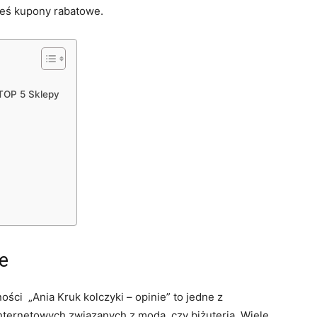
ieś kupony rabatowe.
? TOP 5 Sklepy
e
ności „Ania Kruk kolczyki – opinie” to jedne z
nternetowych związanych z modą, czy biżuterią. Wiele