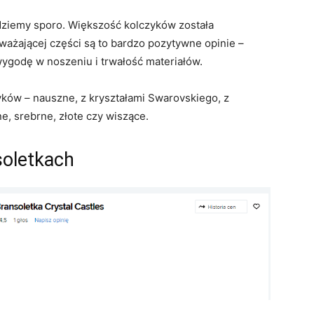
ajdziemy sporo. Większość kolczyków została
żającej części są to bardzo pozytywne opinie –
wygodę w noszeniu i trwałość materiałów.
yków – nauszne, z kryształami Swarovskiego, z
ne, srebrne, złote czy wiszące.
soletkach