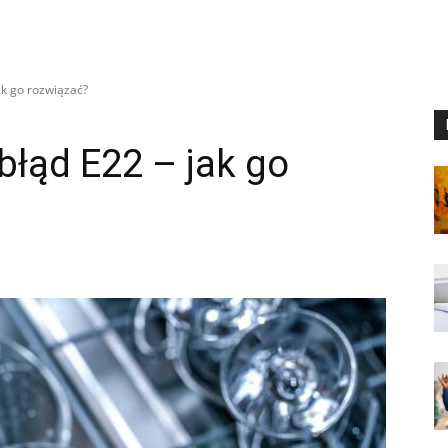
k go rozwiązać?
łąd E22 – jak go