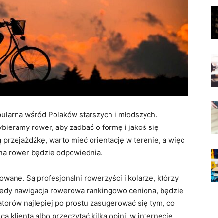
pularna wśród Polaków starszych i młodszych.
wybieramy rower, aby zadbać o formę i jakoś się
 przejażdżkę, warto mieć orientację w terenie, a więc
 na rower będzie odpowiednia.
wane. Są profesjonalni rowerzyści i kolarze, którzy
Wtedy nawigacja rowerowa rankingowo ceniona, będzie
orów najlepiej po prostu zasugerować się tym, co
klienta albo przeczytać kilka opinii w internecie.