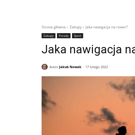
Strona główna
Zakupy
Jaka nawigacja na rower?
Zakupy
Porady
Sport
Jaka nawigacja n
Autor
Jakub Nowak
17 lutego 2022