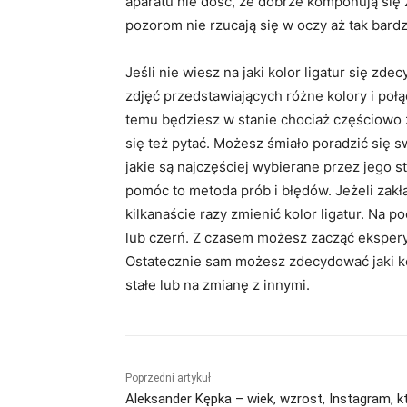
aparatu nie dość, że dobrze komponują się
pozorom nie rzucają się w oczy aż tak bardz
Jeśli nie wiesz na jaki kolor ligatur się zd
zdjęć przedstawiających różne kolory i poł
temu będziesz w stanie chociaż częściowo z
się też pytać. Możesz śmiało poradzić się s
jakie są najczęściej wybierane przez jego s
pomóc to metoda prób i błędów. Jeżeli zakła
kilkanaście razy zmienić kolor ligatur. Na p
lub czerń. Z czasem możesz zacząć eksper
Ostatecznie sam możesz zdecydować jaki kol
stałe lub na zmianę z innymi.
Poprzedni artykuł
Aleksander Kępka – wiek, wzrost, Instagram, k