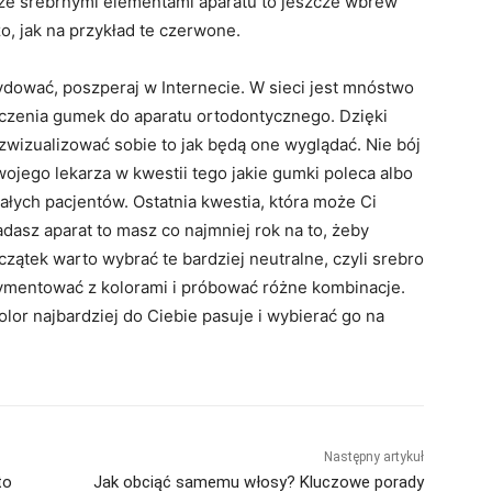
 ze srebrnymi elementami aparatu to jeszcze wbrew
o, jak na przykład te czerwone.
ecydować, poszperaj w Internecie. W sieci jest mnóstwo
ączenia gumek do aparatu ortodontycznego. Dzięki
wizualizować sobie to jak będą one wyglądać. Nie bój
wojego lekarza w kwestii tego jakie gumki poleca albo
tałych pacjentów. Ostatnia kwestia, która może Ci
dasz aparat to masz co najmniej rok na to, żeby
oczątek warto wybrać te bardziej neutralne, czyli srebro
ymentować z kolorami i próbować różne kombinacje.
or najbardziej do Ciebie pasuje i wybierać go na
Następny artykuł
to
Jak obciąć samemu włosy? Kluczowe porady