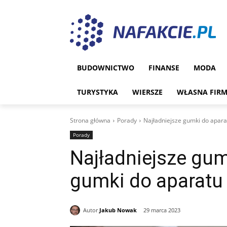
BUDOWNICTWO
FINANSE
MODA
TURYSTYKA
WIERSZE
WŁASNA FIR
Strona główna
Porady
Najładniejsze gumki do apara
Porady
Najładniejsze gum
gumki do aparatu
Autor
Jakub Nowak
29 marca 2023