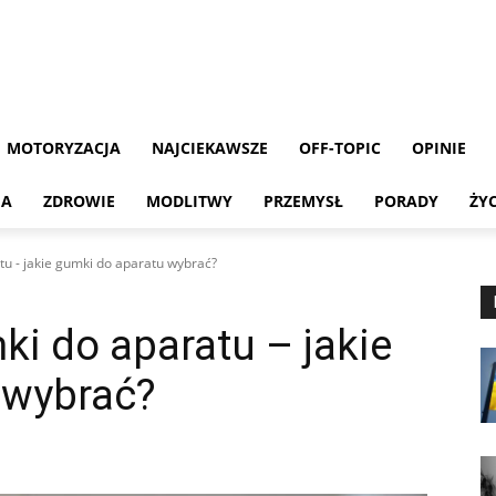
MOTORYZACJA
NAJCIEKAWSZE
OFF-TOPIC
OPINIE
MA
ZDROWIE
MODLITWY
PRZEMYSŁ
PORADY
ŻY
tu - jakie gumki do aparatu wybrać?
ki do aparatu – jakie
 wybrać?