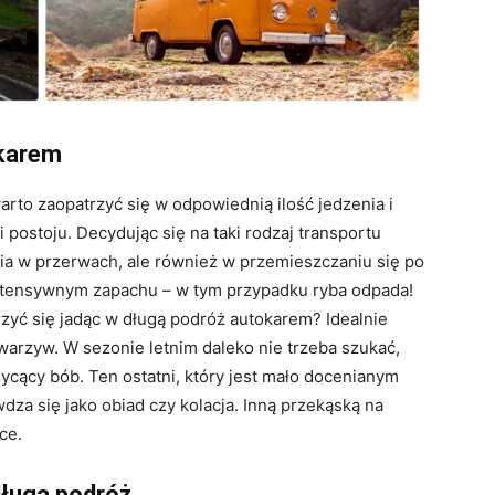
okarem
rto zaopatrzyć się w odpowiednią ilość jedzenia i
postoju. Decydując się na taki rodzaj transportu
nia w przerwach, ale również w przemieszczaniu się po
intensywnym zapachu – w tym przypadku ryba odpada!
zyć się jadąc w długą podróż autokarem? Idealnie
warzyw. W sezonie letnim daleko nie trzeba szukać,
sycący bób. Ten ostatni, który jest mało docenianym
za się jako obiad czy kolacja. Inną przekąską na
oce.
długą podróż