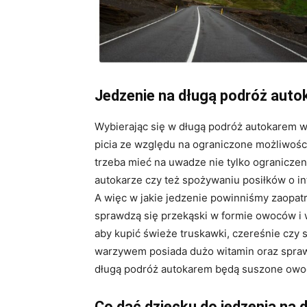
Jedzenie na długą podróż aut
Wybierając się w długą podróż autokarem wa
picia ze względu na ograniczone możliwości 
trzeba mieć na uwadze nie tylko ogranicze
autokarze czy też spożywaniu posiłków o 
A więc w jakie jedzenie powinniśmy zaopatr
sprawdzą się przekąski w formie owoców i 
aby kupić świeże truskawki, czereśnie czy 
warzywem posiada dużo witamin oraz sprawd
długą podróż autokarem będą suszone ow
Co dać dziecku do jedzenia na 