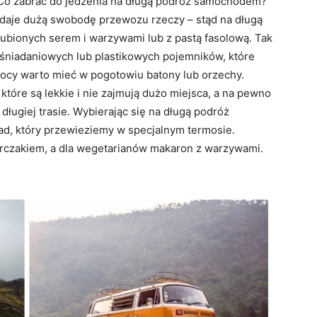
Co zabrać do jedzenia na długą podróż samochodem?
aje dużą swobodę przewozu rzeczy – stąd na długą
lubionych serem i warzywami lub z pastą fasolową. Tak
śniadaniowych lub plastikowych pojemników, które
mocy warto mieć w pogotowiu batony lub orzechy.
tóre są lekkie i nie zajmują dużo miejsca, a na pewno
długiej trasie. Wybierając się na długą podróż
, który przewieziemy w specjalnym termosie.
urczakiem, a dla wegetarianów makaron z warzywami.