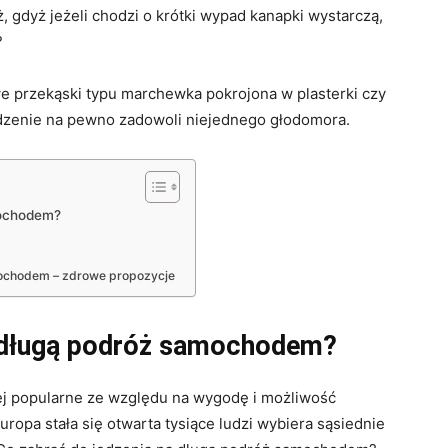
ż, gdyż jeżeli chodzi o krótki wypad kanapki wystarczą,
?
e przekąski typu marchewka pokrojona w plasterki czy
edzenie na pewno zadowoli niejednego głodomora.
mochodem?
ż
mochodem – zdrowe propozycje
a długą podróż samochodem?
ej popularne ze względu na wygodę i możliwość
ropa stała się otwarta tysiące ludzi wybiera sąsiednie