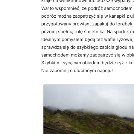
kraje na weekendowe lub dłuższe wypady. 
Warto wspomnieć, że podróż samochodem d
podróż można zaopatrzyć się w kanapki z u
przygotowany prowiant zapakuj do torebek 
później spełnią rolę śmietnika. Na spadek 
Idealnym pomysłem będą też wafle ryżowe, k
sprawdzą się do szybkiego zabicia głodu na 
samochodem możemy zaopatrzyć się w obiad
Szybkim i sycącym obiadem będzie ryż z k
Nie zapomnij o ulubionym napoju!