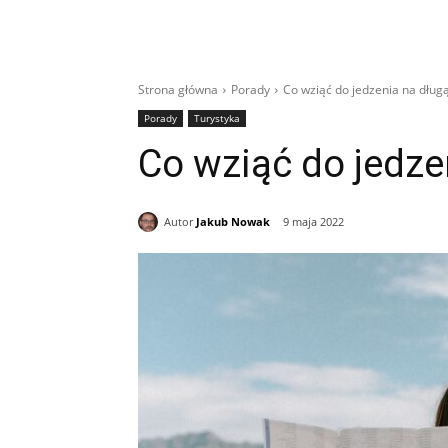
Strona główna
Porady
Co wziąć do jedzenia na dług
Porady
Turystyka
Co wziąć do jedze
Autor
Jakub Nowak
9 maja 2022