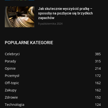
Jak skutecznie wyczyścić pralkę –
sposoby na pozbycie się brzydkich
zapachów
9 października 2024
POPULARNE KATEGORIE
Celebryci
385
Porady
315
Opinie
214
Przemysł
172
Off-topic
162
Zakupy
162
Zdrowie
152
Technologia
124