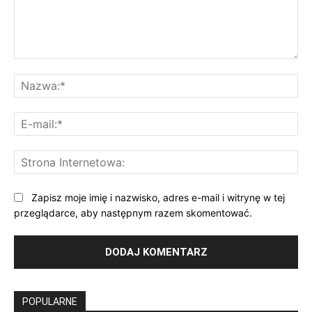
Komentarz:
Na
E-
mai
St
Int
Zapisz moje imię i nazwisko, adres e-mail i witrynę w tej
przeglądarce, aby następnym razem skomentować.
POPULARNE