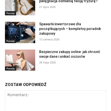
pielęgnacja odmienią twoją fryzurę?
21 lipca 2026
Porady
Spawarki inwertorowe dla
początkujących – kompletny poradnik
zakupowy
15 czerwca 2026
Porady
Bezpieczne zakupy online: jak chronić
swoje dane i unikać oszustw
28 maja 2026
Porady
ZOSTAW ODPOWIEDŹ