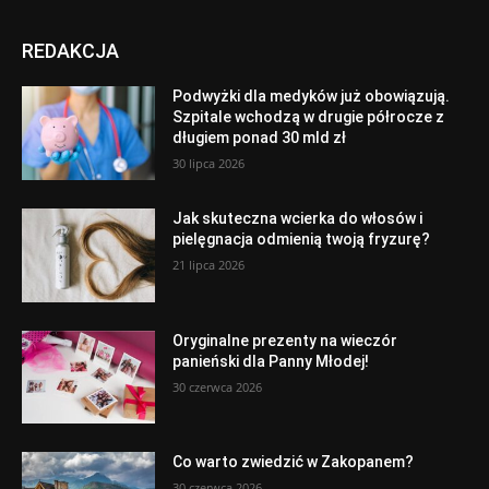
REDAKCJA
Podwyżki dla medyków już obowiązują.
Szpitale wchodzą w drugie półrocze z
długiem ponad 30 mld zł
30 lipca 2026
Jak skuteczna wcierka do włosów i
pielęgnacja odmienią twoją fryzurę?
21 lipca 2026
Oryginalne prezenty na wieczór
panieński dla Panny Młodej!
30 czerwca 2026
Co warto zwiedzić w Zakopanem?
30 czerwca 2026