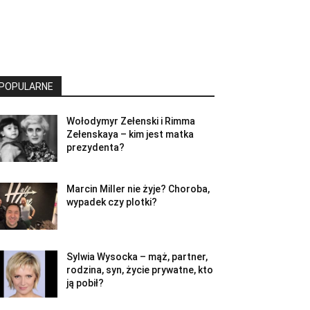
POPULARNE
Wołodymyr Zełenski i Rimma
Zełenskaya – kim jest matka
prezydenta?
Marcin Miller nie żyje? Choroba,
wypadek czy plotki?
Sylwia Wysocka – mąż, partner,
rodzina, syn, życie prywatne, kto
ją pobił?