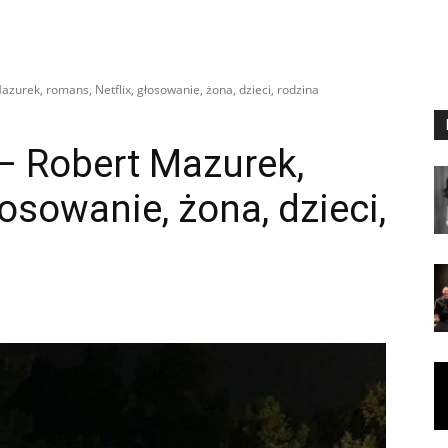
azurek, romans, Netflix, głosowanie, żona, dzieci, rodzina
– Robert Mazurek,
łosowanie, żona, dzieci,