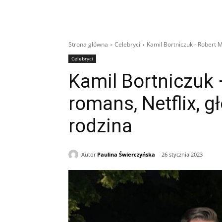
Strona główna
Celebryci
Kamil Bortniczuk - Robert M
Celebryci
Kamil Bortniczuk 
romans, Netflix, g
rodzina
Autor
Paulina Świerczyńska
26 stycznia 2023