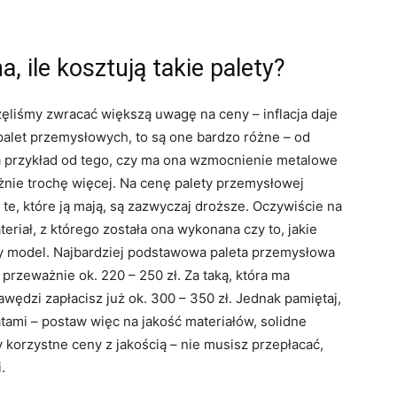
, ile kosztują takie palety?
ęliśmy zwracać większą uwagę na ceny – inflacja daje
palet przemysłowych, to są one bardzo różne – od
a przykład od tego, czy ma ona wzmocnienie metalowe
ażnie trochę więcej. Na cenę palety przemysłowej
e, które ją mają, są zazwyczaj droższe. Oczywiście na
riał, z którego została ona wykonana czy to, jakie
y model. Najbardziej podstawowa paleta przemysłowa
rzeważnie ok. 220 – 250 zł. Za taką, która ma
ędzi zapłacisz już ok. 300 – 350 zł. Jednak pamiętaj,
latami – postaw więc na jakość materiałów, solidne
y korzystne ceny z jakością – nie musisz przepłacać,
.