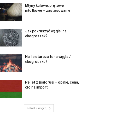
Młyny kulowe, prętowe i
młotkowe – zastosowanie
Jak pokruszyć węgiel na
ekogroszek?
Na ile starcza tona węgla /
ekogroszku?
Pellet z Białorusi – opinie, cena,
cło na import
Załaduj więcej