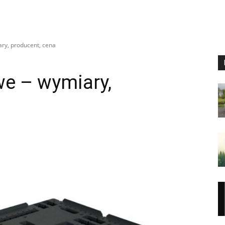
ry, producent, cena
we – wymiary,