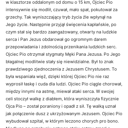
w klasztorze oddalonym od domu o 15 km, Ojciec Pio
intensywnie się modlił, czuwał, mało spał, pokutował za
grzechy. Tak wyniszczający tryb życia źle wpłynął na
Jego życie. Następnie przyjął święcenia kapłańskie, po
czym stał się bardzo zaangażowany, otwarty na ludzkie
serca i Pan Jezus obdarował go ogromnym darem
przepowiadania i zdolnością przenikania ludzkich serc.
Ojciec Pio otrzymał stygmaty Męki Pana Jezusa. Po Jego
błagalnej modlitwie stały się niewidzialne. Był to znak
prawdziwego zjednoczenia z Jezusem Chrystusem. To
była wspaniała więź, dzięki której Ojciec Pio nie raz
wyprosił łaskę i cuda dla ludzi. Ojciec Pio ciągle chorował,
między innymi na astmę, miewał ataki serca. W swojej
celi stoczył walkę z diabłem, która wyniszczyła fizycznie
Ojca Pio – został poraniony i opadł z sił. Tę walką uznał
jak połączenie dusz z ukrzyżowanym Jezusem. Ojciec Pio
wybudował szpital, w którym leczono chorych pro bono.