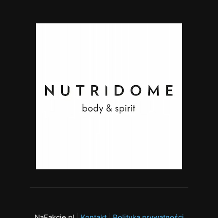
NaFakcie.pl
|
Kontakt
|
Polityka prywatności