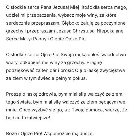
O słodkie serce Pana Jezusa! Miej litość dla serca mego,
udziel mi przebaczenia, wybacz moje winy, za które
serdecznie przepraszam. Głęboko żałuję za poczynione
grzechy i przepraszam Jezusa Chrystusa, Niepokalane
Serce Maryi Panny i Ciebie Ojcze Pio.
O słodkie serce Ojca Pio! Swoją męką dałeś świadectwo
wiary, odkupiłeś me winy za grzechy. Pragnę
podziękować za ten dar i prosić Cię o łaskę zwycięstwa
ze złem w tym świecie pełnym pokus.
Proszę o łaskę zdrowia, bym miał siłę walczyć ze złem
tego świata, bym miał siłę walczyć ze złem będącym we
mnie. Chcę wyzbyć się go, a z Twoją pomocą, wierzę, że
będzie to łatwiejsze!
Boże i Ojcze Pio! Wspomóżcie mą duszę.