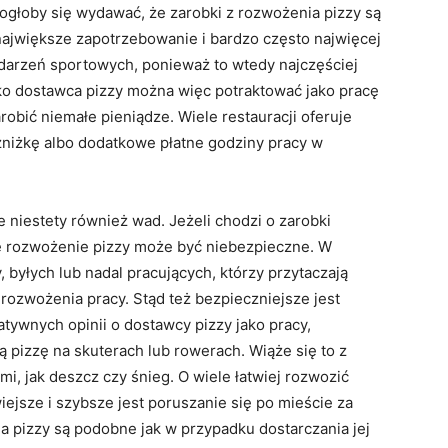
głoby się wydawać, że zarobki z rozwożenia pizzy są
le największe zapotrzebowanie i bardzo często najwięcej
arzeń sportowych, ponieważ to wtedy najczęściej
ko dostawca pizzy można więc potraktować jako pracę
obić niemałe pieniądze. Wiele restauracji oferuje
 zniżkę albo dodatkowe płatne godziny pracy w
e niestety również wad. Jeżeli chodzi o zarobki
le rozwożenie pizzy może być niebezpieczne. W
, byłych lub nadal pracujących, którzy przytaczają
 rozwożenia pracy. Stąd też bezpieczniejsze jest
ywnych opinii o dostawcy pizzy jako pracy,
ą pizzę na skuterach lub rowerach. Wiąże się to z
, jak deszcz czy śnieg. O wiele łatwiej rozwozić
ejsze i szybsze jest poruszanie się po mieście za
a pizzy są podobne jak w przypadku dostarczania jej