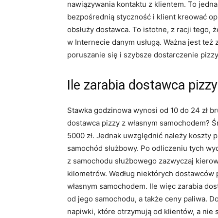
nawiązywania kontaktu z klientem. To jedn
bezpośrednią styczność i klient kreować opi
obsłuży dostawca. To istotne, z racji tego,
w Internecie danym usługą. Ważna jest też 
poruszanie się i szybsze dostarczenie pizz
Ile zarabia dostawca pizz
Stawka godzinowa wynosi od 10 do 24 zł brut
dostawca pizzy z własnym samochodem? Śr
5000 zł. Jednak uwzględnić należy koszty pal
samochód służbowy. Po odliczeniu tych wyd
z samochodu służbowego zazwyczaj kierowc
kilometrów. Według niektórych dostawców pi
własnym samochodem. Ile więc zarabia do
od jego samochodu, a także ceny paliwa. D
napiwki, które otrzymują od klientów, a nie 