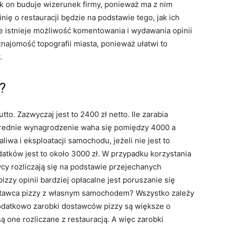
ak on buduje wizerunek firmy, ponieważ ma z nim
nię o restauracji będzie na podstawie tego, jak ich
 że istnieje możliwość komentowania i wydawania opinii
znajomość topografii miasta, ponieważ ułatwi to
y.
y?
to. Zazwyczaj jest to 2400 zł netto. Ile zarabia
ednie wynagrodzenie waha się pomiędzy 4000 a
iwa i eksploatacji samochodu, jeżeli nie jest to
atków jest to około 3000 zł. W przypadku korzystania
y rozliczają się na podstawie przejechanych
zzy opinii bardziej opłacalne jest poruszanie się
stawca pizzy z własnym samochodem? Wszystko zależy
odatkowo zarobki dostawców pizzy są większe o
są one rozliczane z restauracją. A więc zarobki