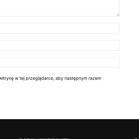
Nazwa:*
E-
mail:*
Strona
Interneto
i witrynę w tej przeglądarce, aby następnym razem