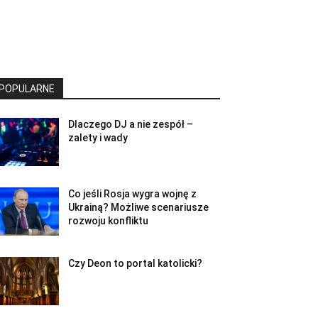
POPULARNE
Dlaczego DJ a nie zespół –
zalety i wady
Co jeśli Rosja wygra wojnę z
Ukrainą? Możliwe scenariusze
rozwoju konfliktu
Czy Deon to portal katolicki?