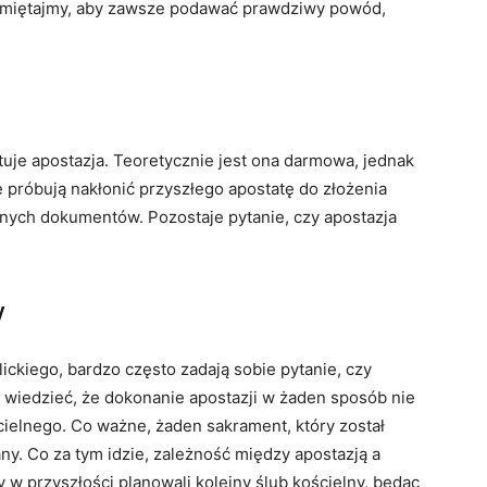
amiętajmy, aby zawsze podawać prawdziwy powód,
tuje apostazja. Teoretycznie jest ona darmowa, jednak
e próbują nakłonić przyszłego apostatę do złożenia
 innych dokumentów. Pozostaje pytanie, czy apostazja
y
lickiego, bardzo często zadają sobie pytanie, czy
 wiedzieć, że dokonanie apostazji w żaden sposób nie
ielnego. Co ważne, żaden sakrament, który został
ny. Co za tym idzie, zależność między apostazją a
w przyszłości planowali kolejny ślub kościelny, będąc