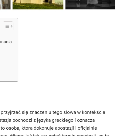
onania
to przyjrzeć się znaczeniu tego słowa w kontekście
stazja pochodzi z języka greckiego i oznacza
 to osoba, która dokonuje apostazji i oficjalnie
tą. Wiemy już jak rozumieć termin apostazji, co to