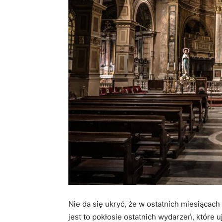
Nie da się ukryć, że w ostatnich miesiącach
jest to pokłosie ostatnich wydarzeń, które 