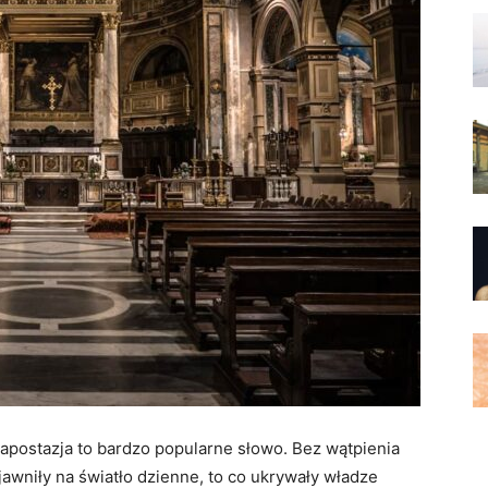
 apostazja to bardzo popularne słowo. Bez wątpienia
ujawniły na światło dzienne, to co ukrywały władze