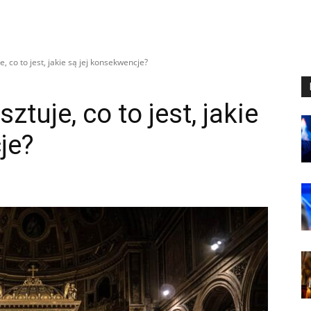
, co to jest, jakie są jej konsekwencje?
ztuje, co to jest, jakie
je?