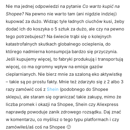
Nie ma jednej odpowiedzi na pytanie
Co warto kupić na
Shopee?
Na pewno nie warto tam (ani nigdzie indziej)
kupować za dużo. Widząc tyle ładnych ciuchów kusi, żeby
dodać ich do koszyka o 5 sztuk za dużo, ale czy na pewno
tego potrzebujesz? Na świecie trąbi się o kolejnych
katastrofalnych skutkach globalnego ocieplenia, do
którego nadmierna konsumpcja bardzo się przyczynia.
Jeśli kupujemy więcej, to fabryki produkują i transportują
więcej, co ma ogromny wpływ na emisje gazów
cieplarnianych. Nie bierz mnie za szaloną eko aktywistkę
– takie są po prostu fakty. Mnie też zdarzyło się z 2 albo 3
razy zamówić coś z
Shein
(podobnego do Shopee
sklepu), ale staram się ograniczać takie zakupy, mimo że
liczba promek i okazji na Shopee, Shein czy Aliexpress
naprawdę powoduje zanik zdrowego rozsądku. Daj znać
w komentarzu, co myślisz o tego typu platformach i czy
zamówiłeś/aś coś na Shopee 🙂