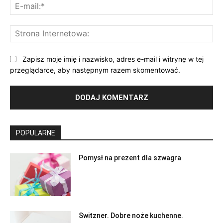
E-
mai
St
Int
Zapisz moje imię i nazwisko, adres e-mail i witrynę w tej
przeglądarce, aby następnym razem skomentować.
POPULARNE
Pomysł na prezent dla szwagra
Switzner. Dobre noże kuchenne.