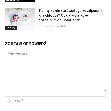
Pamiątka chrztu świętego ze zdjęciem
dla chłopca? Odkryj wyjątkowy
fotoalbum od Colorland!
29 października 2025
Zakupy
ZOSTAW ODPOWIEDŹ
Komentarz:
Na