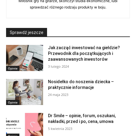
Miłośnik gry na gitarze, skończył studia ekonomiczne, lubi
sprawdzać różnego rodzaju produkty w boju.
Sprawdź jeszcze
Jak zacząć inwestować na giełdzie?
Przewodnik dla początkujących i
zaawansowanych inwestorów
3 lutego 2024
Opinie
Nosidełko do noszenia dziecka –
praktycznie informacje
24 maja 2023
Opinie
Dr Smile – opinie, forum, oszukani,
nakładki, przed i po, cena, umowa
5 kwietnia 2023