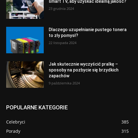
smart TV, aby uzyskać idealną jakość?
23 grudnia 2024
Dlaczego uzupełnianie pustego tonera
to zły pomysł?
22 listopada 2024
Jak skutecznie wyczyścić pralkę –
sposoby na pozbycie się brzydkich
zapachów
9 października 2024
POPULARNE KATEGORIE
Celebryci
385
Porady
315