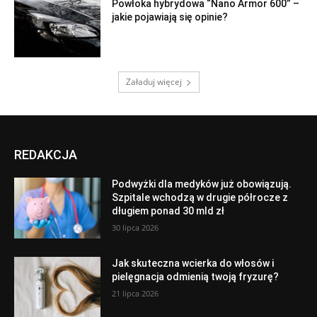
Powłoka hybrydowa “Nano Armor 600” –
jakie pojawiają się opinie?
Załaduj więcej
REDAKCJA
Podwyżki dla medyków już obowiązują.
Szpitale wchodzą w drugie półrocze z
długiem ponad 30 mld zł
30 lipca 2026
Jak skuteczna wcierka do włosów i
pielęgnacja odmienią twoją fryzurę?
21 lipca 2026