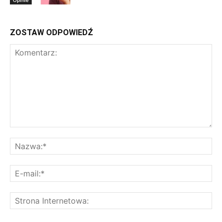
Opinie
ZOSTAW ODPOWIEDŹ
Komentarz:
Na
E-
mai
St
Int