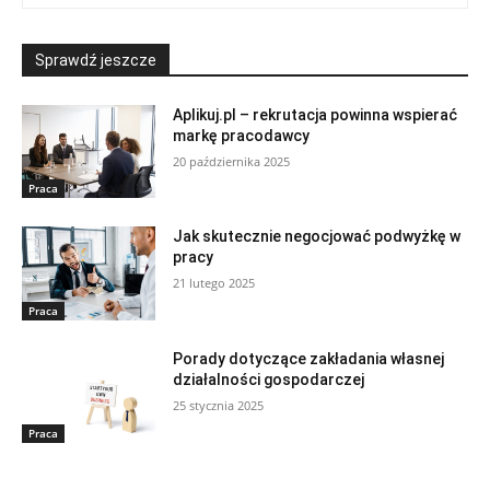
Sprawdź jeszcze
Aplikuj.pl – rekrutacja powinna wspierać
markę pracodawcy
20 października 2025
Praca
Jak skutecznie negocjować podwyżkę w
pracy
21 lutego 2025
Praca
Porady dotyczące zakładania własnej
działalności gospodarczej
25 stycznia 2025
Praca