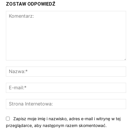
ZOSTAW ODPOWIEDŹ
Komentarz:
Na
E-
mai
St
Int
Zapisz moje imię i nazwisko, adres e-mail i witrynę w tej
przeglądarce, aby następnym razem skomentować.