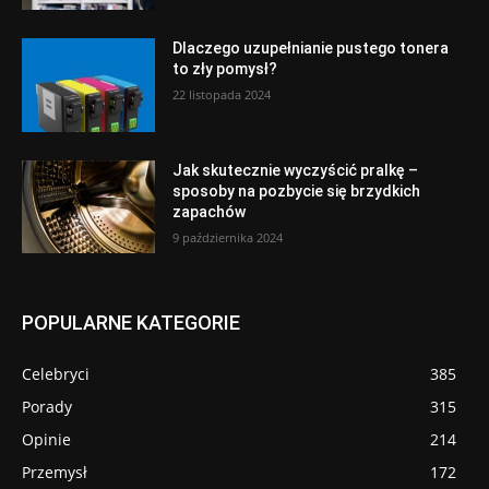
Dlaczego uzupełnianie pustego tonera
to zły pomysł?
22 listopada 2024
Jak skutecznie wyczyścić pralkę –
sposoby na pozbycie się brzydkich
zapachów
9 października 2024
POPULARNE KATEGORIE
Celebryci
385
Porady
315
Opinie
214
Przemysł
172