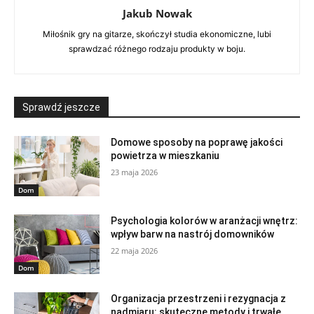
Jakub Nowak
Miłośnik gry na gitarze, skończył studia ekonomiczne, lubi
sprawdzać różnego rodzaju produkty w boju.
Sprawdź jeszcze
Domowe sposoby na poprawę jakości
powietrza w mieszkaniu
23 maja 2026
Dom
Psychologia kolorów w aranżacji wnętrz:
wpływ barw na nastrój domowników
22 maja 2026
Dom
Organizacja przestrzeni i rezygnacja z
nadmiaru: skuteczne metody i trwałe