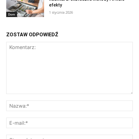
efekty
1 stycznia 2026
Dom
ZOSTAW ODPOWIEDŹ
Komentarz:
Na
E-
mai
St