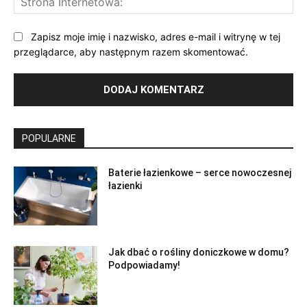
Int
Zapisz moje imię i nazwisko, adres e-mail i witrynę w tej
przeglądarce, aby następnym razem skomentować.
POPULARNE
Baterie łazienkowe – serce nowoczesnej
łazienki
Jak dbać o rośliny doniczkowe w domu?
Podpowiadamy!