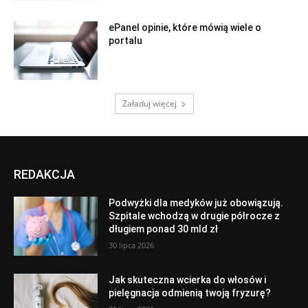
ePanel opinie, które mówią wiele o
portalu
Załaduj więcej
REDAKCJA
Podwyżki dla medyków już obowiązują.
Szpitale wchodzą w drugie półrocze z
długiem ponad 30 mld zł
30 lipca 2026
Jak skuteczna wcierka do włosów i
pielęgnacja odmienią twoją fryzurę?