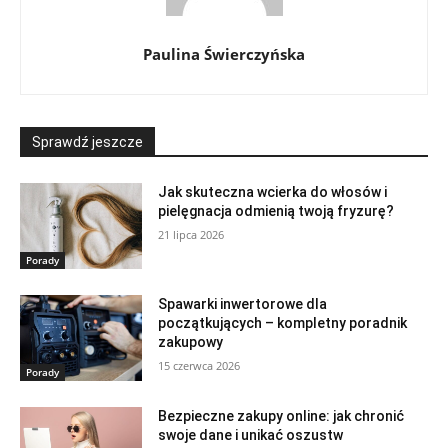
Paulina Świerczyńska
Sprawdź jeszcze
Jak skuteczna wcierka do włosów i
pielęgnacja odmienią twoją fryzurę?
21 lipca 2026
Porady
Spawarki inwertorowe dla
początkujących – kompletny poradnik
zakupowy
15 czerwca 2026
Porady
Bezpieczne zakupy online: jak chronić
swoje dane i unikać oszustw