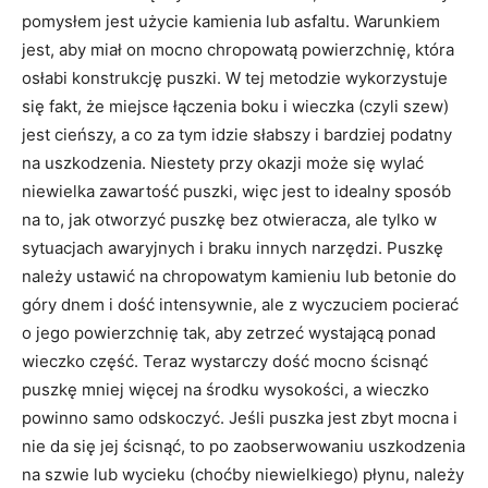
pomysłem jest użycie kamienia lub asfaltu. Warunkiem
jest, aby miał on mocno chropowatą powierzchnię, która
osłabi konstrukcję puszki. W tej metodzie wykorzystuje
się fakt, że miejsce łączenia boku i wieczka (czyli szew)
jest cieńszy, a co za tym idzie słabszy i bardziej podatny
na uszkodzenia. Niestety przy okazji może się wylać
niewielka zawartość puszki, więc jest to idealny sposób
na to, jak otworzyć puszkę bez otwieracza, ale tylko w
sytuacjach awaryjnych i braku innych narzędzi. Puszkę
należy ustawić na chropowatym kamieniu lub betonie do
góry dnem i dość intensywnie, ale z wyczuciem pocierać
o jego powierzchnię tak, aby zetrzeć wystającą ponad
wieczko część. Teraz wystarczy dość mocno ścisnąć
puszkę mniej więcej na środku wysokości, a wieczko
powinno samo odskoczyć. Jeśli puszka jest zbyt mocna i
nie da się jej ścisnąć, to po zaobserwowaniu uszkodzenia
na szwie lub wycieku (choćby niewielkiego) płynu, należy