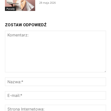
28 maja 2026
Porady
ZOSTAW ODPOWIEDŹ
Komentarz:
Na
E-
mai
St