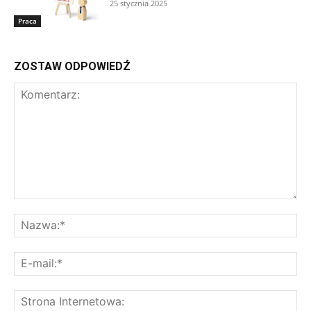
25 stycznia 2025
Praca
ZOSTAW ODPOWIEDŹ
Komentarz:
Na
E-
mai
St