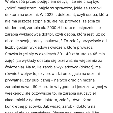
Wiele osób przed podjęciem decyzji, że nie chcą być
„tylko” magistrem, najpierw sprawdza, jakie są zarobki
doktora na uczelni. W 2022 r. doktorant, czyli osoba, która
nie ma jeszcze stopnia dr, ale np. prowadzi zajęcia ze
studentami, zarabia ok. 2000 zł brutto miesięcznie. Ile
zarabia wykładowca doktor, czyli osoba, która jest już po
obronie swojej pracy naukowej? To zależy oczywiście od
liczby godzin wykładów i ćwiczeń, które prowadzi.
Stawka kręci się w okolicach 30 – 40 zł brutto za 45 min
zajęć (za wykłady dostaje się przeważnie więcej niż za
ćwiczenia). Na to, ile zarabia wykładowca (doktor), ma
również wpływ to, czy prowadzi on zajęcia na uczelni
prywatnej, czy publicznej – na tych drugich można
zarabiać nawet 60 zł brutto w tygodniu i jeszcze więcej w
weekendy, ale oczywiście to, ile zarabia nauczyciel
akademicki z tytułem doktora, zależy również od
konkretnej placówki. Jak widać, zarobki doktora na
uczelni nie są powalające. Biorąc pod uwagę ok. 9 lat