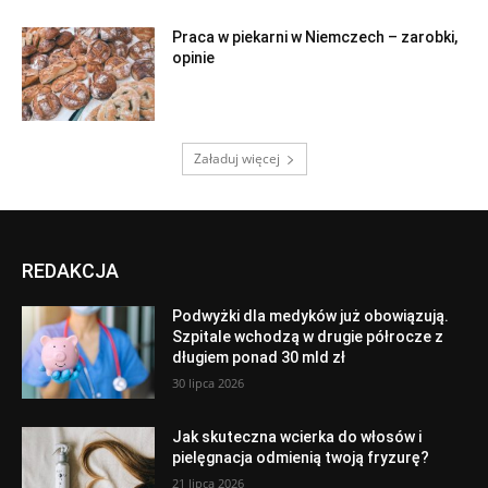
Praca w piekarni w Niemczech – zarobki,
opinie
Załaduj więcej
REDAKCJA
Podwyżki dla medyków już obowiązują.
Szpitale wchodzą w drugie półrocze z
długiem ponad 30 mld zł
30 lipca 2026
Jak skuteczna wcierka do włosów i
pielęgnacja odmienią twoją fryzurę?
21 lipca 2026