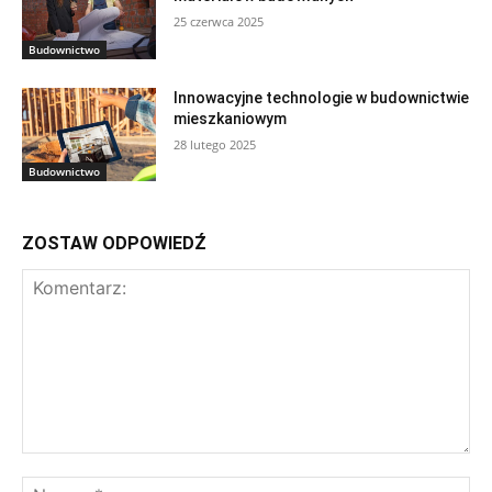
25 czerwca 2025
Budownictwo
Innowacyjne technologie w budownictwie
mieszkaniowym
28 lutego 2025
Budownictwo
ZOSTAW ODPOWIEDŹ
Komentarz:
Na