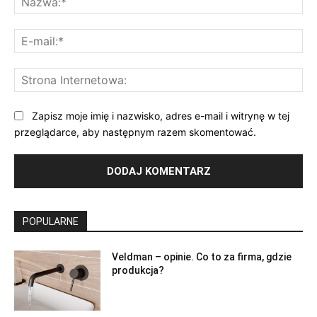
E-
mai
St
Int
Zapisz moje imię i nazwisko, adres e-mail i witrynę w tej
przeglądarce, aby następnym razem skomentować.
POPULARNE
Veldman – opinie. Co to za firma, gdzie
produkcja?