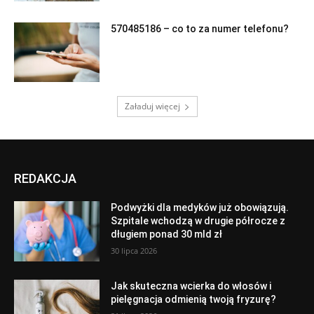
570485186 – co to za numer telefonu?
Załaduj więcej
REDAKCJA
Podwyżki dla medyków już obowiązują.
Szpitale wchodzą w drugie półrocze z
długiem ponad 30 mld zł
30 lipca 2026
Jak skuteczna wcierka do włosów i
pielęgnacja odmienią twoją fryzurę?