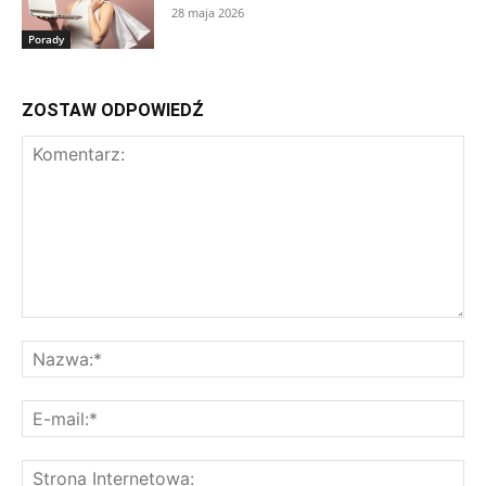
28 maja 2026
Porady
ZOSTAW ODPOWIEDŹ
Komentarz:
Na
E-
mai
St