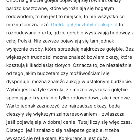
Choć na giełdzie gołębi pojawiają się również okazy
bardzo kosztowne, które wyróżniają się bogatym
rodowodem, to nie jest to miejsce, to nie wszystko co
można tam znaleźć.
Giełda gołębi zlotylotaukcje.pl
to
rozbudowana oferta, gdzie gołębie wystawiają hodowcy z
całej Polski. Nie zawsze pojawiają się tam jednak
wyłącznie osoby, które sprzedają najdroższe gołębie. Bez
większych trudności można znaleźć bowiem okazy, które
kosztują kilkadziesiąt złotych. Oznacza to, że niezależnie
od tego jakim budżetem czy możliwościami się
dysponuje, można znaleźć aukcję w ustalonym budżecie.
Wybór jest na tyle szeroki, że można wyszukać gołębie
spełniające kryteria nie tylko rodowodowe, ale i cenowe.
Warto jednak zaznaczyć, że najrzadsze okazy, będą
cieszyły się większym zainteresowaniem – zwłaszcza,
jeśli pojawią się w dobrej cenie. Tutaj liczy się więc czas.
Dlatego, jeśli znalazło się najlepsze gołębie, trzeba
wykazać się refleksem. Konkurencja jest duża.