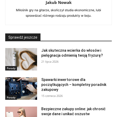
Jakub Nowak
Miłośnik gry na gitarze, skończył studia ekonomiczne, lubi
sprawdzać różnego rodzaju produkty w boju.
Sprawdź jeszcze
Jak skuteczna wcierka do włosów i
pielęgnacja odmienią twoją fryzurę?
21 lipca 2026
Porady
Spawarki inwertorowe dla
początkujących – kompletny poradnik
zakupowy
15 czerwca 2026
Porady
Bezpieczne zakupy online: jak chronić
swoje dane i unikać oszustw