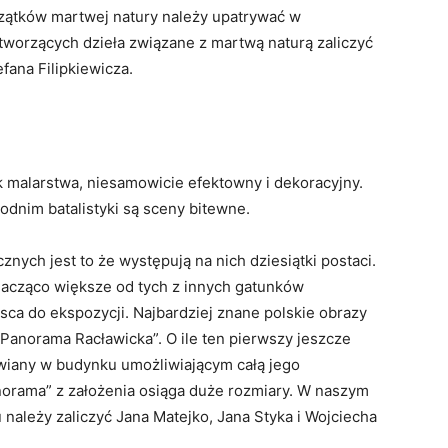
oczątków martwej natury należy upatrywać w
 tworzących dzieła związane z martwą naturą zaliczyć
fana Filipkiewicza.
k malarstwa, niesamowicie efektowny i dekoracyjny.
dnim batalistyki są sceny bitewne.
nych jest to że występują na nich dziesiątki postaci.
znacząco większe od tych z innych gatunków
ca do ekspozycji. Najbardziej znane polskie obrazy
Panorama Racławicka”. O ile ten pierwszy jeszcze
tawiany w budynku umożliwiającym całą jego
norama” z założenia osiąga duże rozmiary. W naszym
 należy zaliczyć Jana Matejko, Jana Styka i Wojciecha