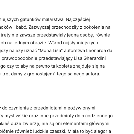
rniejszych gatunków malarstwa. Najczęściej
adków i babć. Zazwyczaj przechodziły z pokolenia na
ortrety nie zawsze przedstawiały jedną osobę, równie
osób na jednym obrazie. Wśród najsłynniejszych
jszy należy uznać “Mona Lisa” autorstwa Leonarda da
, prawdopodobnie przedstawiający Lisa Gherardini
ego czy to aby na pewno ta kobieta znajduje się na
rtret damy z gronostajem” tego samego autora.
 do czynienia z przedmiotami nieożywionymi.
ory myśliwskie oraz inne przedmioty dnia codziennego.
jakieś duże zwierzę, nie są oni elementami głównymi
płótnie również ludzkie czaszki. Miała to być alegoria