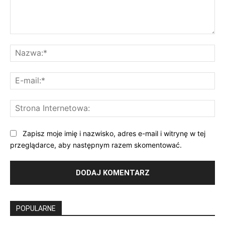
Komentarz:
Na
E-
mai
St
Int
Zapisz moje imię i nazwisko, adres e-mail i witrynę w tej
przeglądarce, aby następnym razem skomentować.
POPULARNE