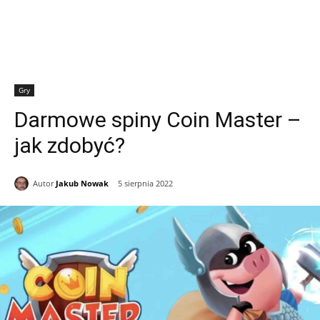
Gry
Darmowe spiny Coin Master –
jak zdobyć?
Autor
Jakub Nowak
5 sierpnia 2022