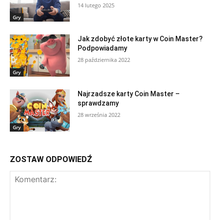
14 lutego 2025
Gry
Jak zdobyć złote karty w Coin Master?
Podpowiadamy
28 października 2022
Gry
Najrzadsze karty Coin Master –
sprawdzamy
28 września 2022
Gry
ZOSTAW ODPOWIEDŹ