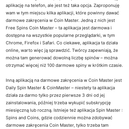
aplikację na telefon, ale jest też taka opcja. Zaproponuję
wam w tym miejscu kilka aplikacji, które powinny dawać
darmowe zakręcenia w Coin Master. Jedną z nich jest
Free Spins Coin Master – ta aplikacja jest darmowa i
dostępna na wszystkie popularne przeglądarki, w tym
Chrome, Firefox i Safari. Co ciekawe, aplikacja ta działa
online, warto więc ją sprawdzić. Twórcy zapewniają, że
można tam generować dowolną liczbę spinów – można
otrzymać więcej niż 100 darmowe spiny w krótkim czasie.
Inną aplikacją na darmowe zakręcenia w Coin Master jest
Daily Spin Master & CoinMaster – niestety ta aplikacja
działa za darmo tylko przez pierwsze 3 dni od jej
zainstalowania, później trzeba wykupić subskrypcję
miesięczną lub roczną. Istnieje też aplikacja Spin Master :
Spins and Coins, gdzie codziennie można zdobywać
darmowe zakręcenia Coin Master, tylko trzeba tam