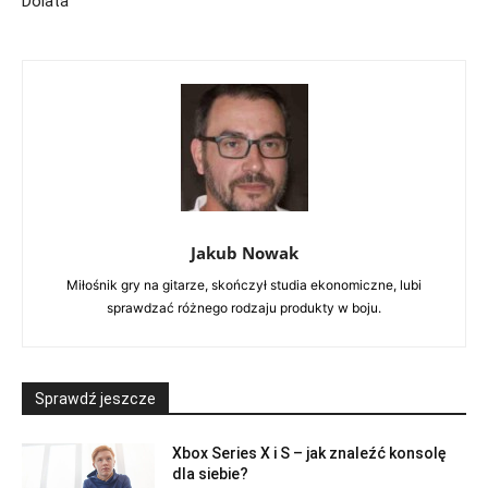
Dolata
Jakub Nowak
Miłośnik gry na gitarze, skończył studia ekonomiczne, lubi
sprawdzać różnego rodzaju produkty w boju.
Sprawdź jeszcze
Xbox Series X i S – jak znaleźć konsolę
dla siebie?