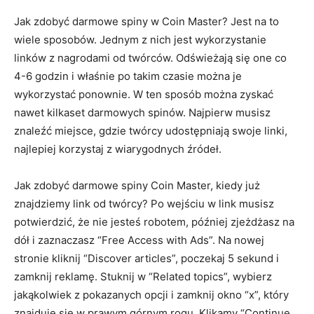
Jak zdobyć darmowe spiny w Coin Master? Jest na to
wiele sposobów. Jednym z nich jest wykorzystanie
linków z nagrodami od twórców. Odświeżają się one co
4-6 godzin i właśnie po takim czasie można je
wykorzystać ponownie. W ten sposób można zyskać
nawet kilkaset darmowych spinów. Najpierw musisz
znaleźć miejsce, gdzie twórcy udostępniają swoje linki,
najlepiej korzystaj z wiarygodnych źródeł.
Jak zdobyć darmowe spiny Coin Master, kiedy już
znajdziemy link od twórcy? Po wejściu w link musisz
potwierdzić, że nie jesteś robotem, później zjeżdżasz na
dół i zaznaczasz “Free Access with Ads”. Na nowej
stronie kliknij “Discover articles”, poczekaj 5 sekund i
zamknij reklamę. Stuknij w “Related topics”, wybierz
jakąkolwiek z pokazanych opcji i zamknij okno “x”, który
znajduje się w prawym górnym rogu. Klikamy “Continue