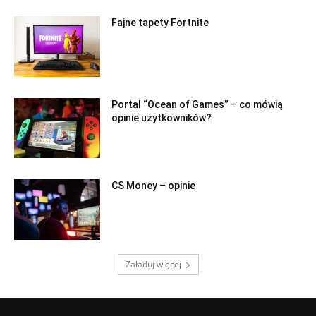
Fajne tapety Fortnite
Portal “Ocean of Games” – co mówią
opinie użytkowników?
CS Money – opinie
Załaduj więcej