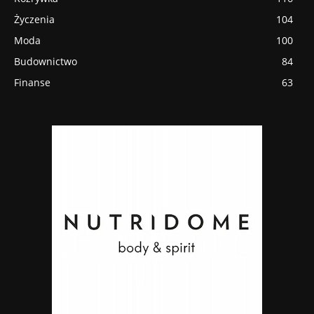
Życzenia
104
Moda
100
Budownictwo
84
Finanse
63