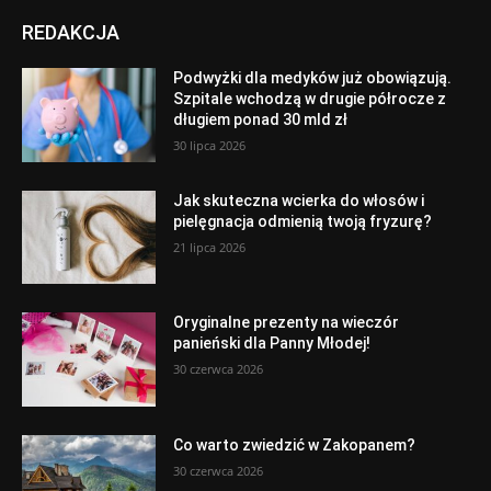
REDAKCJA
Podwyżki dla medyków już obowiązują.
Szpitale wchodzą w drugie półrocze z
długiem ponad 30 mld zł
30 lipca 2026
Jak skuteczna wcierka do włosów i
pielęgnacja odmienią twoją fryzurę?
21 lipca 2026
Oryginalne prezenty na wieczór
panieński dla Panny Młodej!
30 czerwca 2026
Co warto zwiedzić w Zakopanem?
30 czerwca 2026