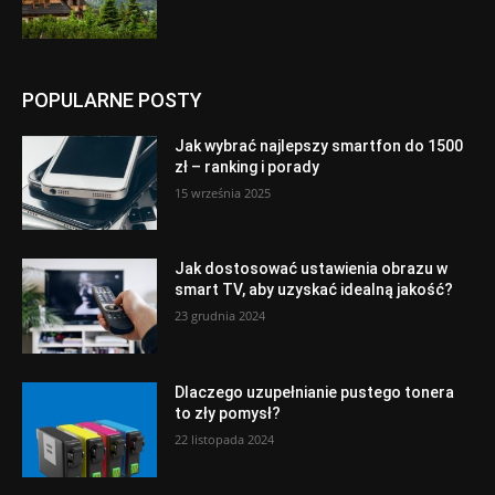
POPULARNE POSTY
Jak wybrać najlepszy smartfon do 1500
zł – ranking i porady
15 września 2025
Jak dostosować ustawienia obrazu w
smart TV, aby uzyskać idealną jakość?
23 grudnia 2024
Dlaczego uzupełnianie pustego tonera
to zły pomysł?
22 listopada 2024