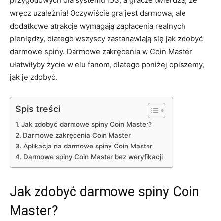
przygodowych dla systemu iOS, a gracze twierdzą, że
wręcz uzależnia! Oczywiście gra jest darmowa, ale
dodatkowe atrakcje wymagają zapłacenia realnych
pieniędzy, dlatego wszyscy zastanawiają się jak zdobyć
darmowe spiny. Darmowe zakręcenia w Coin Master
ułatwiłyby życie wielu fanom, dlatego poniżej opiszemy,
jak je zdobyć.
Spis treści
Jak zdobyć darmowe spiny Coin Master?
Darmowe zakręcenia Coin Master
Aplikacja na darmowe spiny Coin Master
Darmowe spiny Coin Master bez weryfikacji
Jak zdobyć darmowe spiny Coin
Master?