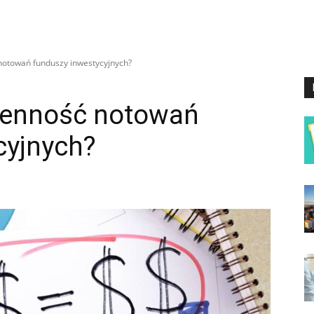
otowań funduszy inwestycyjnych?
ienność notowań
cyjnych?