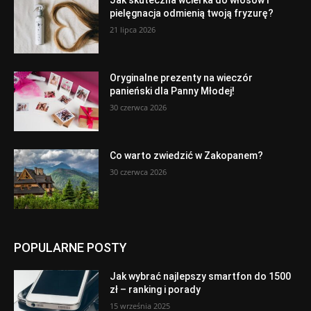
Jak skuteczna wcierka do włosów i
pielęgnacja odmienią twoją fryzurę?
21 lipca 2026
Oryginalne prezenty na wieczór
panieński dla Panny Młodej!
30 czerwca 2026
Co warto zwiedzić w Zakopanem?
30 czerwca 2026
POPULARNE POSTY
Jak wybrać najlepszy smartfon do 1500
zł – ranking i porady
15 września 2025