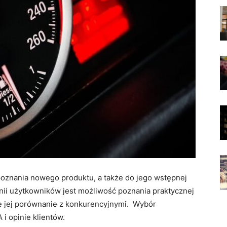
oznania nowego produktu, a także do jego wstępnej
pinii użytkowników jest możliwość poznania praktycznej
kże jej porównanie z konkurencyjnymi. Wybór
 opinie klientów.