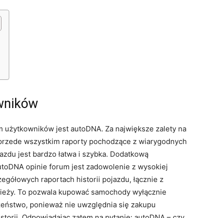
wników
m użytkowników jest autoDNA. Za największe zalety na
przede wszystkim raporty pochodzące z wiarygodnych
ojazdu jest bardzo łatwa i szybka. Dodatkową
toDNA opinie forum jest zadowolenie z wysokiej
egółowych raportach historii pojazdu, łącznie z
zieży. To pozwala kupować samochody wyłącznie
czeństwo, ponieważ nie uwzględnia się zakupu
storii. Odpowiadając zatem na pytanie: autoDNA – czy