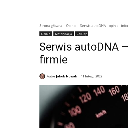
Strona główna
Opinie
Serwis autoDNA - opinie i info
Opinie
Motoryzacja
Zakupy
Serwis autoDNA – 
firmie
Autor
Jakub Nowak
11 lutego 2022