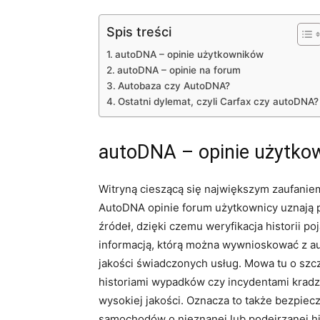
Spis treści
autoDNA – opinie użytkowników
autoDNA – opinie na forum
Autobaza czy AutoDNA?
Ostatni dylemat, czyli Carfax czy autoDNA?
autoDNA – opinie użytko
Witryną cieszącą się największym zaufanie
AutoDNA opinie forum użytkownicy uznają 
źródeł, dzięki czemu weryfikacja historii p
informacją, którą można wywnioskować z au
jakości świadczonych usług. Mowa tu o szcz
historiami wypadków czy incydentami krad
wysokiej jakości. Oznacza to także bezpie
samochodów o nieznanej lub podejrzanej hi