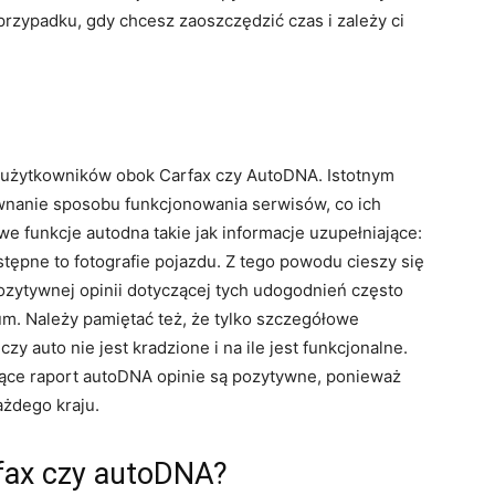
rzypadku, gdy chcesz zaoszczędzić czas i zależy ci
u użytkowników obok Carfax czy AutoDNA. Istotnym
wnanie sposobu funkcjonowania serwisów, co ich
e funkcje autodna takie jak informacje uzupełniające:
stępne to fotografie pojazdu. Z tego powodu cieszy się
zytywnej opinii dotyczącej tych udogodnień często
m. Należy pamiętać też, że tylko szczegółowe
y auto nie jest kradzione i na ile jest funkcjonalne.
zące raport autoDNA opinie są pozytywne, ponieważ
ażdego kraju.
rfax czy autoDNA?