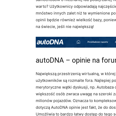
warto? Użytkownicy odpowiadają najczęście
mnóstwo innych zalet niż te wymienione po
opinii będzie również wielkość bazy, ponie
na świecie, jeśli nie największą!
autoDNA – opinie na for
Największą przestrzenią wirtualną, w które
użytkowników są rozmaite fora. Najlepiej p
merytoryczne wątki dyskusji, np. Autobaza 
większość osób zwraca uwagę na szeroki za
milionów pojazdów. Oznacza to kompleksowo
dotyczą AutoDNA opinie jest fakt, że do d
Umożliwia to bardzo łatwy dostęp do tego s