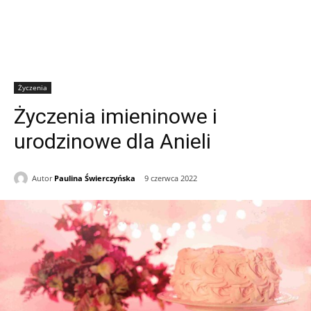
Życzenia
Życzenia imieninowe i
urodzinowe dla Anieli
Autor
Paulina Świerczyńska
9 czerwca 2022