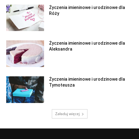
Życzenia imieninowe i urodzinowe dla
Róży
Życzenia imieninowe i urodzinowe dla
Aleksandra
Życzenia imieninowe i urodzinowe dla
Tymoteusza
Załaduj więcej