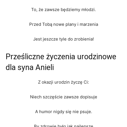
To, że zawsze będziemy młodzi.
Przed Tobą nowe plany i marzenia
Jest jeszcze tyle do zrobienia!
Prześliczne życzenia urodzinowe
dla syna Anieli
Z okazji urodzin życzę Ci:
Niech szczęście zawsze dopisuje
A humor nigdy się nie psuje.
By zdrowie było jak najlepsze