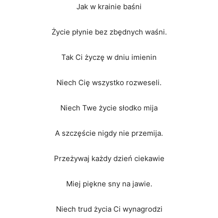
Jak w krainie baśni
Życie płynie bez zbędnych waśni.
Tak Ci życzę w dniu imienin
Niech Cię wszystko rozweseli.
Niech Twe życie słodko mija
A szczęście nigdy nie przemija.
Przeżywaj każdy dzień ciekawie
Miej piękne sny na jawie.
Niech trud życia Ci wynagrodzi