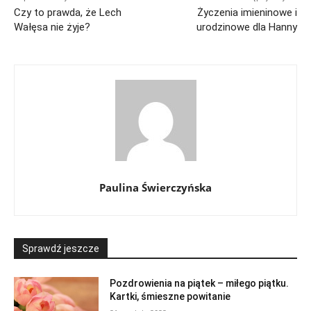
Czy to prawda, że Lech
Życzenia imieninowe i
Wałęsa nie żyje?
urodzinowe dla Hanny
Paulina Świerczyńska
Sprawdź jeszcze
Pozdrowienia na piątek – miłego piątku.
Kartki, śmieszne powitanie