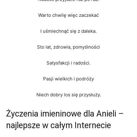
Warto chwilę więc zaczekać
I uśmiechnąć się z daleka.
Sto lat, zdrowia, pomyślności
Satysfakcji i radości.
Pasji wielkich i podróży
Niech dobry los się przysłuży.
Życzenia imieninowe dla Anieli –
najlepsze w całym Internecie