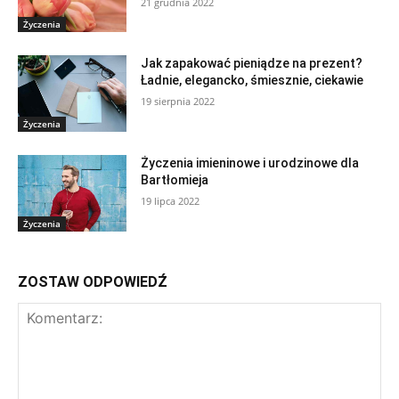
21 grudnia 2022
Życzenia
Jak zapakować pieniądze na prezent?
Ładnie, elegancko, śmiesznie, ciekawie
19 sierpnia 2022
Życzenia
Życzenia imieninowe i urodzinowe dla
Bartłomieja
19 lipca 2022
Życzenia
ZOSTAW ODPOWIEDŹ