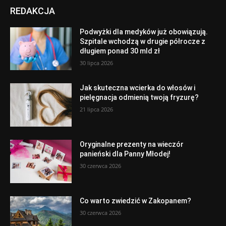
REDAKCJA
Podwyżki dla medyków już obowiązują.
Szpitale wchodzą w drugie półrocze z
długiem ponad 30 mld zł
30 lipca 2026
Jak skuteczna wcierka do włosów i
pielęgnacja odmienią twoją fryzurę?
21 lipca 2026
Oryginalne prezenty na wieczór
panieński dla Panny Młodej!
30 czerwca 2026
Co warto zwiedzić w Zakopanem?
30 czerwca 2026