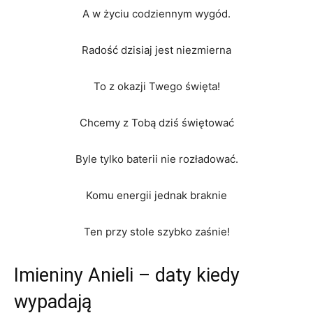
A w życiu codziennym wygód.
Radość dzisiaj jest niezmierna
To z okazji Twego święta!
Chcemy z Tobą dziś świętować
Byle tylko baterii nie rozładować.
Komu energii jednak braknie
Ten przy stole szybko zaśnie!
Imieniny Anieli – daty kiedy
wypadają