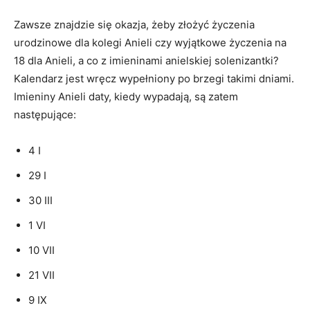
Zawsze znajdzie się okazja, żeby złożyć życzenia
urodzinowe dla kolegi Anieli czy wyjątkowe życzenia na
18 dla Anieli, a co z imieninami anielskiej solenizantki?
Kalendarz jest wręcz wypełniony po brzegi takimi dniami.
Imieniny Anieli daty, kiedy wypadają, są zatem
następujące:
4 I
29 I
30 III
1 VI
10 VII
21 VII
9 IX