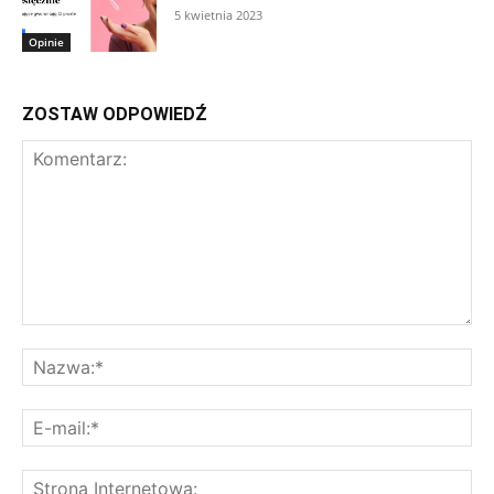
5 kwietnia 2023
Opinie
ZOSTAW ODPOWIEDŹ
Komentarz:
Na
E-
mai
St