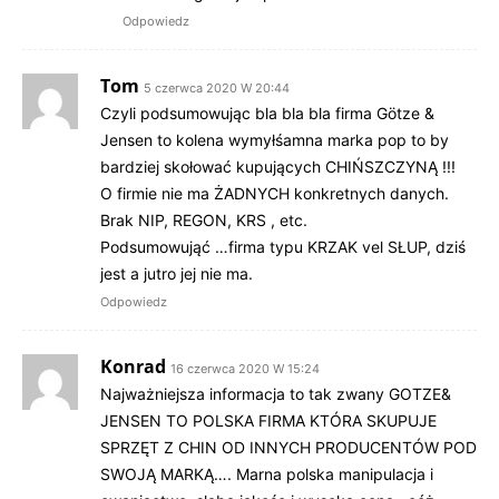
Odpowiedz
Tom
5 czerwca 2020 W 20:44
Czyli podsumowując bla bla bla firma Götze &
Jensen to kolena wymyłśamna marka pop to by
bardziej skołować kupujących CHIŃSZCZYNĄ !!!
O firmie nie ma ŻADNYCH konkretnych danych.
Brak NIP, REGON, KRS , etc.
Podsumowująć …firma typu KRZAK vel SŁUP, dziś
jest a jutro jej nie ma.
Odpowiedz
Konrad
16 czerwca 2020 W 15:24
Najważniejsza informacja to tak zwany GOTZE&
JENSEN TO POLSKA FIRMA KTÓRA SKUPUJE
SPRZĘT Z CHIN OD INNYCH PRODUCENTÓW POD
SWOJĄ MARKĄ…. Marna polska manipulacja i