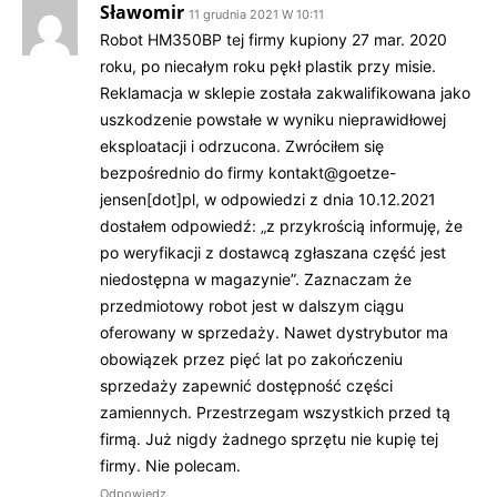
Sławomir
11 grudnia 2021 W 10:11
Robot HM350BP tej firmy kupiony 27 mar. 2020
roku, po niecałym roku pękł plastik przy misie.
Reklamacja w sklepie została zakwalifikowana jako
uszkodzenie powstałe w wyniku nieprawidłowej
eksploatacji i odrzucona. Zwróciłem się
bezpośrednio do firmy kontakt@goetze-
jensen[dot]pl, w odpowiedzi z dnia 10.12.2021
dostałem odpowiedź: „z przykrością informuję, że
po weryfikacji z dostawcą zgłaszana część jest
niedostępna w magazynie”. Zaznaczam że
przedmiotowy robot jest w dalszym ciągu
oferowany w sprzedaży. Nawet dystrybutor ma
obowiązek przez pięć lat po zakończeniu
sprzedaży zapewnić dostępność części
zamiennych. Przestrzegam wszystkich przed tą
firmą. Już nigdy żadnego sprzętu nie kupię tej
firmy. Nie polecam.
Odpowiedz