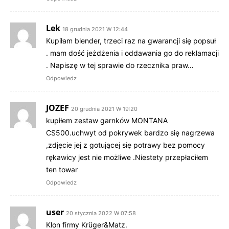
Lek
18 grudnia 2021 W 12:44
Kupiłam blender, trzeci raz na gwarancji się popsuł
. mam dość jeżdżenia i oddawania go do reklamacji
. Napiszę w tej sprawie do rzecznika praw…
Odpowiedz
JOZEF
20 grudnia 2021 W 19:20
kupiłem zestaw garnków MONTANA
CS500.uchwyt od pokrywek bardzo się nagrzewa
,zdjęcie jej z gotującej się potrawy bez pomocy
rękawicy jest nie możliwe .Niestety przepłaciłem
ten towar
Odpowiedz
user
20 stycznia 2022 W 07:58
Klon firmy Krüger&Matz.