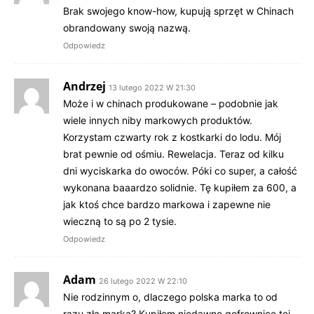
Brak swojego know-how, kupują sprzęt w Chinach
obrandowany swoją nazwą.
Odpowiedz
Andrzej
13 lutego 2022 W 21:30
Może i w chinach produkowane – podobnie jak
wiele innych niby markowych produktów.
Korzystam czwarty rok z kostkarki do lodu. Mój
brat pewnie od ośmiu. Rewelacja. Teraz od kilku
dni wyciskarka do owoców. Póki co super, a całość
wykonana baaardzo solidnie. Tę kupiłem za 600, a
jak ktoś chce bardzo markowa i zapewne nie
wieczną to są po 2 tysie.
Odpowiedz
Adam
26 lutego 2022 W 22:10
Nie rodzinnym o, dlaczego polska marka to od
razu zła marka? Kupiłem niedawno gofrownice tej