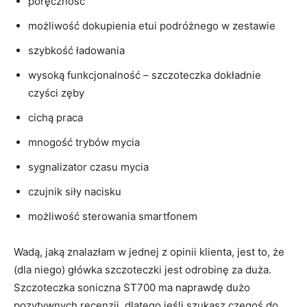
poręczność
możliwość dokupienia etui podróżnego w zestawie
szybkość ładowania
wysoką funkcjonalność – szczoteczka dokładnie
czyści zęby
cichą praca
mnogość trybów mycia
sygnalizator czasu mycia
czujnik siły nacisku
możliwość sterowania smartfonem
Wadą, jaką znalazłam w jednej z opinii klienta, jest to, że
(dla niego) główka szczoteczki jest odrobinę za duża.
Szczoteczka soniczna ST700 ma naprawdę dużo
pozytywnych recenzji, dlatego jeśli szukasz czegoś do