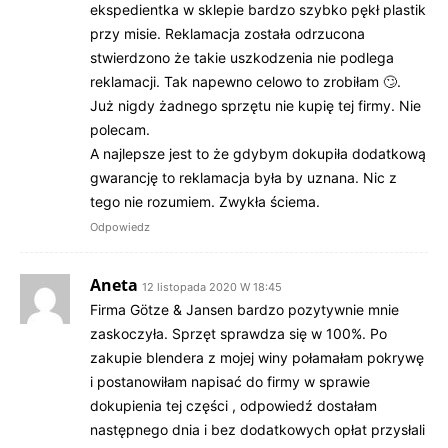
ekspedientka w sklepie bardzo szybko pękł plastik
przy misie. Reklamacja została odrzucona
stwierdzono że takie uszkodzenia nie podlega
reklamacji. Tak napewno celowo to zrobiłam 🙄.
Już nigdy żadnego sprzętu nie kupię tej firmy. Nie
polecam.
A najlepsze jest to że gdybym dokupiła dodatkową
gwarancję to reklamacja była by uznana. Nic z
tego nie rozumiem. Zwykła ściema.
Odpowiedz
Aneta
12 listopada 2020 W 18:45
Firma Götze & Jansen bardzo pozytywnie mnie
zaskoczyła. Sprzęt sprawdza się w 100%. Po
zakupie blendera z mojej winy połamałam pokrywę
i postanowiłam napisać do firmy w sprawie
dokupienia tej części , odpowiedź dostałam
następnego dnia i bez dodatkowych opłat przysłali