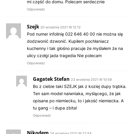
mi część do domu. Polecam serdecznie
Odpowiedz
Szejk
20 września 2021 W 12:12
Pod numer infolinię 022 646 40 00 nie można się
dodzwonić dzwonić. Kupiłem pochłaniacz
kuchenny i tak głośno pracuje że myślałem że na
ulicy czołgi jada tragedia Nie polecam
Odpowiedz
Gagatek Stefan
23 września 2021 W 10:59
Bo z ciebie taki SZEJK jak z koziej dupy trąbka.
Ten sam model naiwniaka, myślącego, że jak
opisane po niemiecku, to i jakość niemiecka. A
tu gang – i dupa zbita!
Odpowiedz
Nikodem
24 września 2021 W 22:54