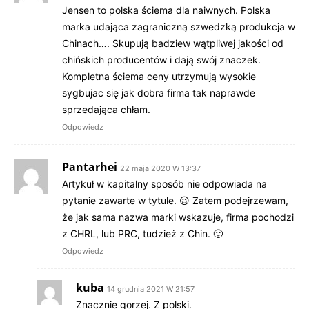
Jensen to polska ściema dla naiwnych. Polska
marka udająca zagraniczną szwedzką produkcja w
Chinach…. Skupują badziew wątpliwej jakości od
chińskich producentów i dają swój znaczek.
Kompletna ściema ceny utrzymują wysokie
sygbujac się jak dobra firma tak naprawde
sprzedająca chłam.
Odpowiedz
Pantarhei
22 maja 2020 W 13:37
Artykuł w kapitalny sposób nie odpowiada na
pytanie zawarte w tytule. 😉 Zatem podejrzewam,
że jak sama nazwa marki wskazuje, firma pochodzi
z CHRL, lub PRC, tudzież z Chin. 🙂
Odpowiedz
kuba
14 grudnia 2021 W 21:57
Znacznie gorzej. Z polski.