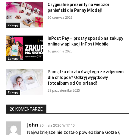
Oryginalne prezenty na wieczór
panieński dla Panny Młodej!
30 czerwca 2026
Zakupy
InPost Pay – prosty sposób na zakupy
online w aplikacji InPost Mobile
16 grudnia 2025
Zakupy
Pamiątka chrztu świętego ze zdjęciem
dla chłopca? Odkryj wyjątkowy
fotoalbum od Colorland!
29 października 2025
Zakupy
20 KOMENTARZE
John
20 maja 2020 W 17:40
Najważniejsze nie zostało powiedziane Gotze §