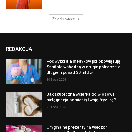
Załaduj więcej
REDAKCJA
Podwyżki dla medyków już obowiązują.
Szpitale wchodzą w drugie półrocze z
długiem ponad 30 mld zł
30 lipca 2026
Jak skuteczna wcierka do włosów i
pielęgnacja odmienią twoją fryzurę?
21 lipca 2026
Oryginalne prezenty na wieczór