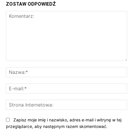
ZOSTAW ODPOWIEDŹ
Komentarz:
Na
E-
mai
St
Int
Zapisz moje imię i nazwisko, adres e-mail i witrynę w tej
przeglądarce, aby następnym razem skomentować.