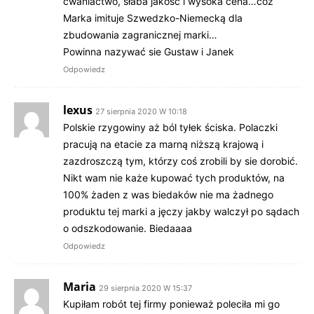
cwaniactwo, słaba jakośc i wysoka cena…cóż
Marka imituje Szwedzko-Niemecką dla
zbudowania zagranicznej marki…
Powinna nazywać sie Gustaw i Janek
Odpowiedz
lexus
27 sierpnia 2020 W 10:18
Polskie rzygowiny aż ból tyłek ściska. Polaczki
pracują na etacie za marną niższą krajową i
zazdroszczą tym, którzy coś zrobili by sie dorobić.
Nikt wam nie każe kupować tych produktów, na
100% żaden z was biedaków nie ma żadnego
produktu tej marki a jęczy jakby walczył po sądach
o odszkodowanie. Biedaaaa
Odpowiedz
Maria
29 sierpnia 2020 W 15:37
Kupiłam robót tej firmy ponieważ poleciła mi go