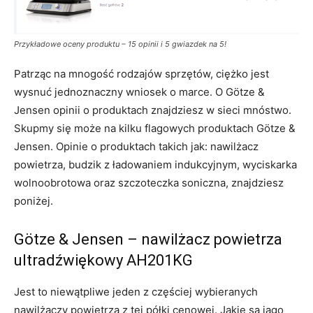
Przykładowe oceny produktu – 15 opinii i 5 gwiazdek na 5!
Patrząc na mnogość rodzajów sprzętów, ciężko jest
wysnuć jednoznaczny wniosek o marce. O Götze &
Jensen opinii o produktach znajdziesz w sieci mnóstwo.
Skupmy się może na kilku flagowych produktach Götze &
Jensen. Opinie o produktach takich jak: nawilżacz
powietrza, budzik z ładowaniem indukcyjnym, wyciskarka
wolnoobrotowa oraz szczoteczka soniczna, znajdziesz
poniżej.
Götze & Jensen – nawilżacz powietrza
ultradźwiękowy
AH201KG
Jest to niewątpliwe jeden z częściej wybieranych
nawilżaczy powietrza z tej półki cenowej. Jakie są jago