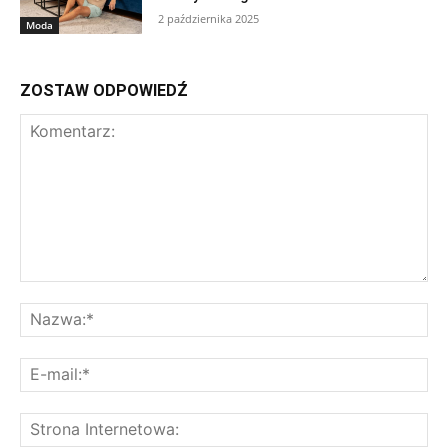
2 października 2025
Moda
ZOSTAW ODPOWIEDŹ
Komentarz:
Na
E-
mai
St
Int