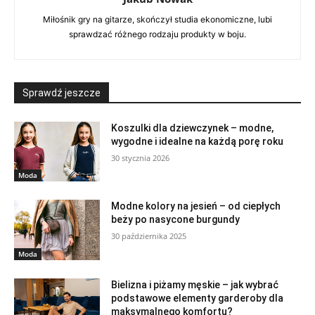
Miłośnik gry na gitarze, skończył studia ekonomiczne, lubi
sprawdzać różnego rodzaju produkty w boju.
Sprawdź jeszcze
Koszulki dla dziewczynek – modne,
wygodne i idealne na każdą porę roku
30 stycznia 2026
Moda
Modne kolory na jesień – od ciepłych
beży po nasycone burgundy
30 października 2025
Moda
Bielizna i piżamy męskie – jak wybrać
podstawowe elementy garderoby dla
maksymalnego komfortu?