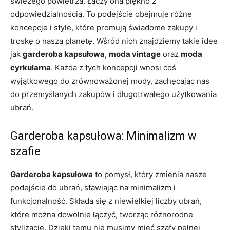
świeżego powietrza. Łączy ona piękno z
odpowiedzialnością. To podejście obejmuje różne
koncepcje i style, które promują świadome zakupy i
troskę o naszą planetę. Wśród nich znajdziemy takie idee
jak
garderoba kapsułowa
,
moda vintage
oraz
moda
cyrkularna
. Każda z tych koncepcji wnosi coś
wyjątkowego do zrównoważonej mody, zachęcając nas
do przemyślanych zakupów i długotrwałego użytkowania
ubrań.
Garderoba kapsułowa: Minimalizm w
szafie
Garderoba kapsułowa
to pomysł, który zmienia nasze
podejście do ubrań, stawiając na minimalizm i
funkcjonalność. Składa się z niewielkiej liczby ubrań,
które można dowolnie łączyć, tworząc różnorodne
stylizacje. Dzięki temu nie musimy mieć szafy pełnej