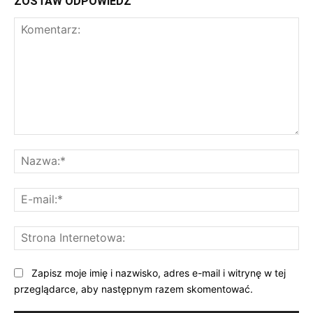
ZOSTAW ODPOWIEDŹ
Komentarz:
Na
E-
mai
St
Int
Zapisz moje imię i nazwisko, adres e-mail i witrynę w tej
przeglądarce, aby następnym razem skomentować.