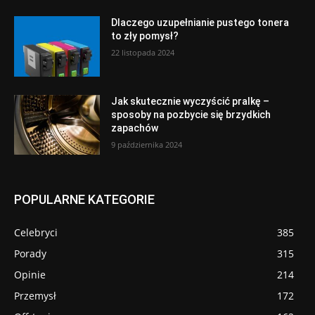
Dlaczego uzupełnianie pustego tonera
to zły pomysł?
22 listopada 2024
Jak skutecznie wyczyścić pralkę –
sposoby na pozbycie się brzydkich
zapachów
9 października 2024
POPULARNE KATEGORIE
Celebryci
385
Porady
315
Opinie
214
Przemysł
172