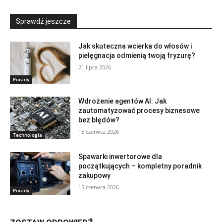
Sprawdź jeszcze
Jak skuteczna wcierka do włosów i
pielęgnacja odmienią twoją fryzurę?
21 lipca 2026
Porady
Wdrożenie agentów AI: Jak
zautomatyzować procesy biznesowe
bez błędów?
16 czerwca 2026
Technologia
Spawarki inwertorowe dla
początkujących – kompletny poradnik
zakupowy
15 czerwca 2026
Porady