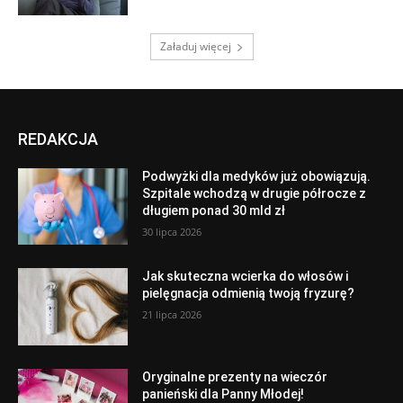
Załaduj więcej
REDAKCJA
Podwyżki dla medyków już obowiązują.
Szpitale wchodzą w drugie półrocze z
długiem ponad 30 mld zł
30 lipca 2026
Jak skuteczna wcierka do włosów i
pielęgnacja odmienią twoją fryzurę?
21 lipca 2026
Oryginalne prezenty na wieczór
panieński dla Panny Młodej!