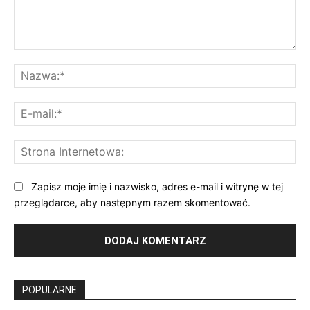
Komentarz:
Na
E-
mai
St
Int
Zapisz moje imię i nazwisko, adres e-mail i witrynę w tej
przeglądarce, aby następnym razem skomentować.
POPULARNE