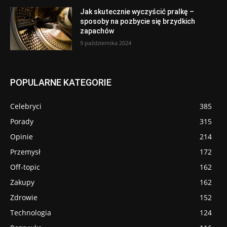
Jak skutecznie wyczyścić pralkę –
sposoby na pozbycie się brzydkich
zapachów
9 października 2024
POPULARNE KATEGORIE
Celebryci
385
Porady
315
Opinie
214
Przemysł
172
Off-topic
162
Zakupy
162
Zdrowie
152
Technologia
124