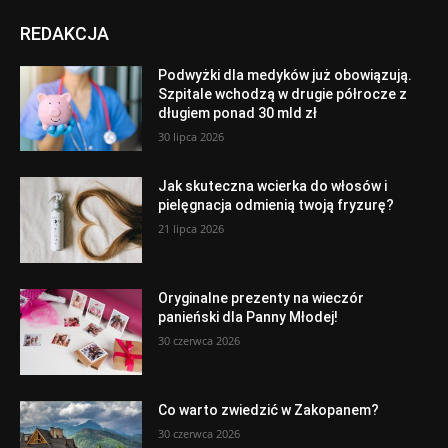
REDAKCJA
Podwyżki dla medyków już obowiązują.
Szpitale wchodzą w drugie półrocze z
długiem ponad 30 mld zł
30 lipca 2026
Jak skuteczna wcierka do włosów i
pielęgnacja odmienią twoją fryzurę?
21 lipca 2026
Oryginalne prezenty na wieczór
panieński dla Panny Młodej!
30 czerwca 2026
Co warto zwiedzić w Zakopanem?
30 czerwca 2026