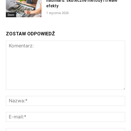
nadmiaru: skuteczne metody i trwałe
efekty
1 stycznia 2026
Dom
ZOSTAW ODPOWIEDŹ
Komentarz:
Na
E-
mai
St