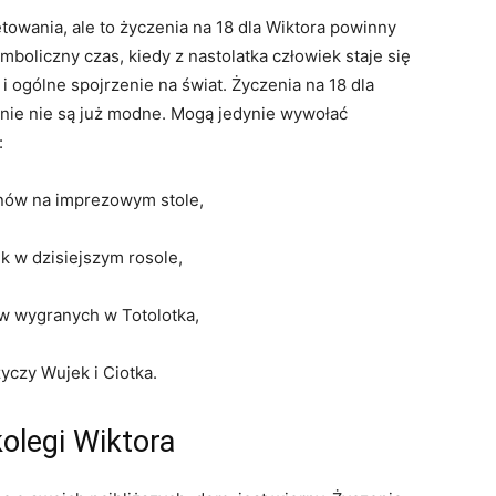
towania, ale to życzenia na 18 dla Wiktora powinny
boliczny czas, kiedy z nastolatka człowiek staje się
i ogólne spojrzenie na świat. Życzenia na 18 dla
cnie nie są już modne. Mogą jedynie wywołać
:
nów na imprezowym stole,
k w dzisiejszym rosole,
ów wygranych w Totolotka,
yczy Wujek i Ciotka.
olegi Wiktora