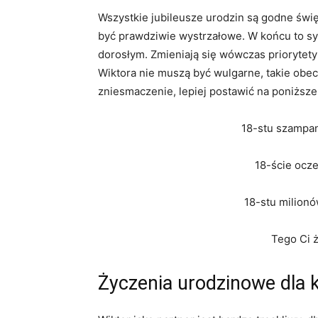
Wszystkie jubileusze urodzin są godne świę
być prawdziwie wystrzałowe. W końcu to sym
dorosłym. Zmieniają się wówczas priorytety 
Wiktora nie muszą być wulgarne, takie obe
zniesmaczenie, lepiej postawić na poniższe
18-stu szampa
18-ście ocze
18-stu milion
Tego Ci ż
Życzenia urodzinowe dla k