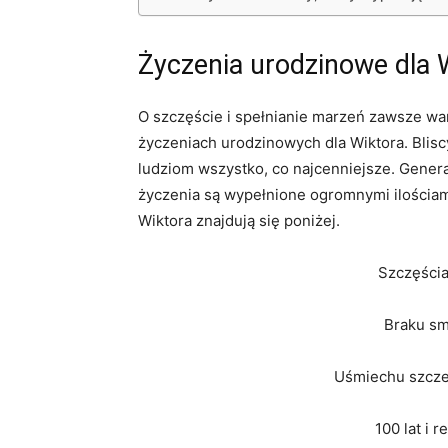
Życzenia urodzinowe dla 
O szczęście i spełnianie marzeń zawsze war
życzeniach urodzinowych dla Wiktora. Blisc
ludziom wszystko, co najcenniejsze. General
życzenia są wypełnione ogromnymi ilościam
Wiktora znajdują się poniżej.
Szczęścia
Braku sm
Uśmiechu szczer
100 lat i r