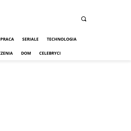
PRACA
SERIALE
TECHNOLOGIA
CZENIA
DOM
CELEBRYCI