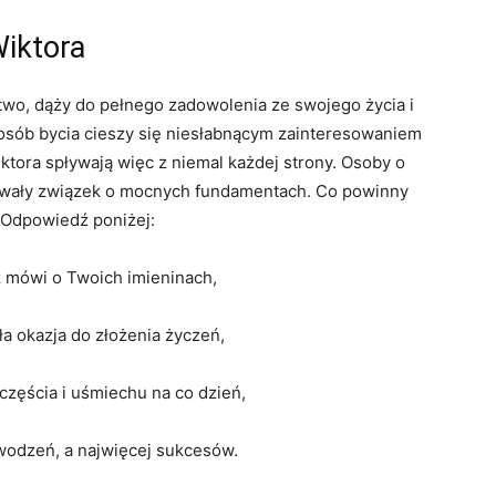
Wiktora
stwo, dąży do pełnego zadowolenia ze swojego życia i
osób bycia cieszy się niesłabnącym zainteresowaniem
ktora spływają więc z niemal każdej strony. Osoby o
trwały związek o mocnych fundamentach. Co powinny
 Odpowiedź poniżej:
z mówi o Twoich imieninach,
a okazja do złożenia życzeń,
częścia i uśmiechu na co dzień,
wodzeń, a najwięcej sukcesów.