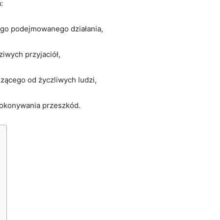
:
dego podejmowanego działania,
iwych przyjaciół,
zącego od życzliwych ludzi,
okonywania przeszkód.