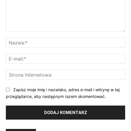
Komentarz:
Na
E-
mai
St
Int
Zapisz moje imię i nazwisko, adres e-mail i witrynę w tej
przeglądarce, aby następnym razem skomentować.