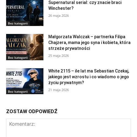
Supernatural serial: czy znacie braci
Winchester?
26 maja 2026
Bez kategorii
Małgorzata Walczak – partnerka Filipa
Chajzera, mama jego syna i kobieta, która
strzeże prywatności
25 maja 2026
Bez kategorii
White 2115 – ile lat ma Sebastian Czekaj,
jakiego jest wzrostu i co wiadomo o jego
życiu prywatnym?
21 maja 2026
Bez kategorii
ZOSTAW ODPOWIEDŹ