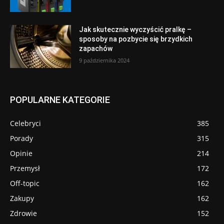
Jak skutecznie wyczyścić pralkę –
sposoby na pozbycie się brzydkich
zapachów
9 października 2024
POPULARNE KATEGORIE
Celebryci
385
Porady
315
Opinie
214
Przemysł
172
Off-topic
162
Zakupy
162
Zdrowie
152