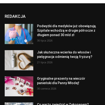
REDAKCJA
Podwyżki dla medyków już obowiązują.
Szpitale wchodzą w drugie półrocze z
długiem ponad 30 mld zł
30 lipca 2026
Jak skuteczna wcierka do włosów i
pielęgnacja odmienią twoją fryzurę?
21 lipca 2026
Oryginalne prezenty na wieczór
panieński dla Panny Młodej!
30 czerwca 2026
Co warto zwiedzić w Zakopanem?