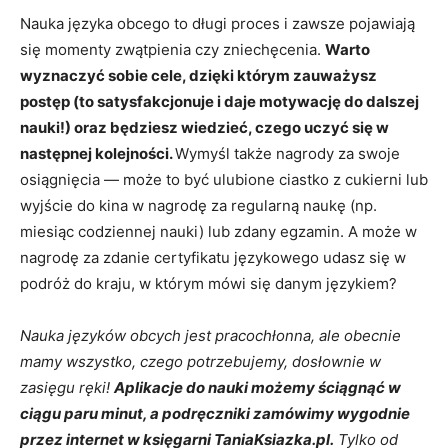
Nauka języka obcego to długi proces i zawsze pojawiają
się momenty zwątpienia czy zniechęcenia.
Warto
wyznaczyć sobie cele, dzięki którym zauważysz
postęp (to satysfakcjonuje i daje motywację do dalszej
nauki!) oraz będziesz wiedzieć, czego uczyć się w
następnej kolejności.
Wymyśl także nagrody za swoje
osiągnięcia — może to być ulubione ciastko z cukierni lub
wyjście do kina w nagrodę za regularną naukę (np.
miesiąc codziennej nauki) lub zdany egzamin. A może w
nagrodę za zdanie certyfikatu językowego udasz się w
podróż do kraju, w którym mówi się danym językiem?
Nauka języków obcych jest pracochłonna, ale obecnie
mamy wszystko, czego potrzebujemy, dosłownie w
zasięgu ręki!
Aplikacje do nauki możemy ściągnąć w
ciągu paru minut, a podręczniki zamówimy wygodnie
przez internet w księgarni TaniaKsiazka.pl.
Tylko od