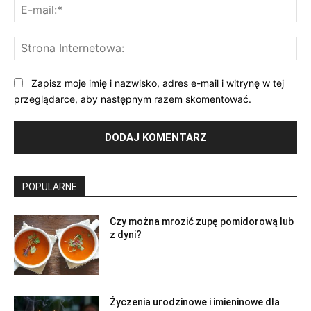
E-
mai
St
Int
Zapisz moje imię i nazwisko, adres e-mail i witrynę w tej
przeglądarce, aby następnym razem skomentować.
POPULARNE
Czy można mrozić zupę pomidorową lub
z dyni?
Życzenia urodzinowe i imieninowe dla