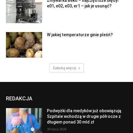
Zmywarka Beko – najczęstsze błędy!
e01, e02, e03, er1 – jak je usunąć?
W jakiej temperaturze ginie pleśń?
Załaduj więcej
REDAKCJA
Podwyżki dla medyków już obowiązują.
Szpitale wchodzą w drugie półrocze z
długiem ponad 30 mld zł
30 lipca 2026